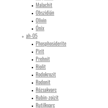
Malachit
Obszidián
Olivin
Ónix
ah-05
Phosphosiderite
Pirit
Prehnit
Riolit
Rodokrozit
Rodonit
Rózsakvarc
Rubin-zoizit
Rutilkvarc