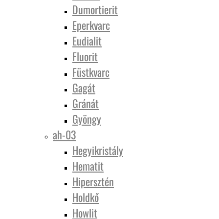
Dumortierit
Eperkvarc
Eudialit
Fluorit
Füstkvarc
Gagát
Gránát
Gyöngy
ah-03
Hegyikristály
Hematit
Hipersztén
Holdkő
Howlit