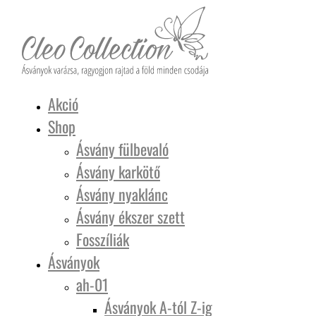
Akció
Shop
Ásvány fülbevaló
Ásvány karkötő
Ásvány nyaklánc
Ásvány ékszer szett
Fosszíliák
Ásványok
ah-01
Ásványok A-tól Z-ig