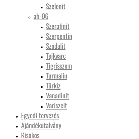
Szelenit
ah-06
Szerafinit
Szerpentin
Szodalit
Tejkvarc
Tigrisszem
Turmalin
Türkiz
Vanadinit
Variszcit
Egyedi tervezés
Ajándékutalvány
Kisokos