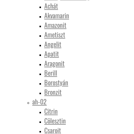
Achát
Akvamarin
Amazonit
Ametiszt
Angelit
Apatit
Aragonit
Berill
Borostyán
Bronzit
ah-02
Citrin
Cölesztin
Csaroit