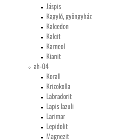
Jáspis
Kagyló, gyöngyház
Kalcedon
Kalcit
Karneol
Kianit
ah-04
Korall
Krizokolla
Labradorit
Lapis lazuli
Larimar
Lepidolit
Magnezit