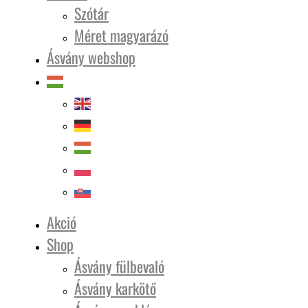
Szótár
Méret magyarázó
Ásvány webshop
Akció
Shop
Ásvány fülbevaló
Ásvány karkötő