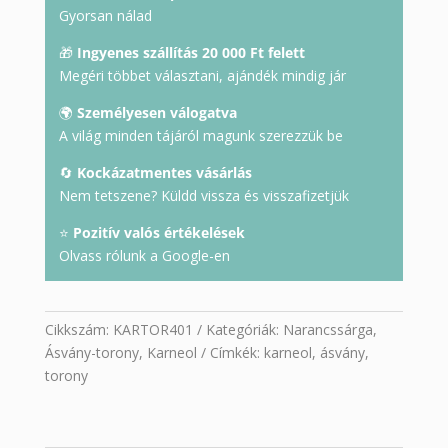
Gyorsan nálad
🎁
Ingyenes szállítás 20 000 Ft felett
Megéri többet választani, ajándék mindig jár
🌍
Személyesen válogatva
A világ minden tájáról magunk szerezzük be
🔄
Kockázatmentes vásárlás
Nem tetszene? Küldd vissza és visszafizetjük
⭐
Pozitív valós értékelések
Olvass rólunk a Google-en
Cikkszám:
KARTOR401
Kategóriák:
Narancssárga
,
Ásvány-torony
,
Karneol
Címkék:
karneol
,
ásvány
,
torony