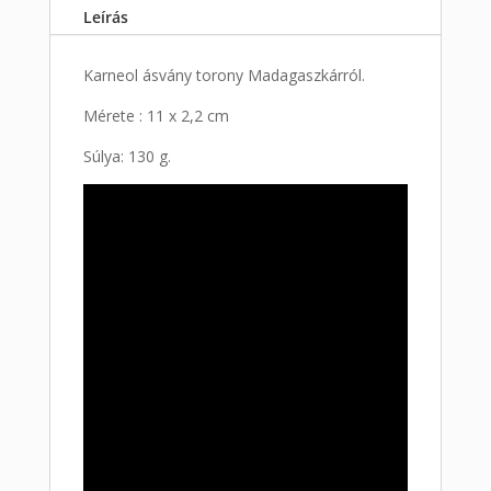
Leírás
Karneol ásvány torony Madagaszkárról.
Mérete : 11 x 2,2 cm
Súlya: 130 g.