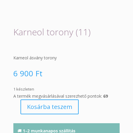
Karneol torony (11)
Karneol ásvány torony
6 900
Ft
1 készleten
A termék megvásárlásával szerezhető pontok:
69
Kosárba teszem
Karneol
torony
(11)
mennyiség
🚚
1–2 munkanapos szállítás