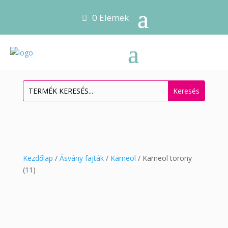
0 Elemek
Kezdőlap
/
Ásvány fajták
/
Karneol
/ Karneol torony
(11)