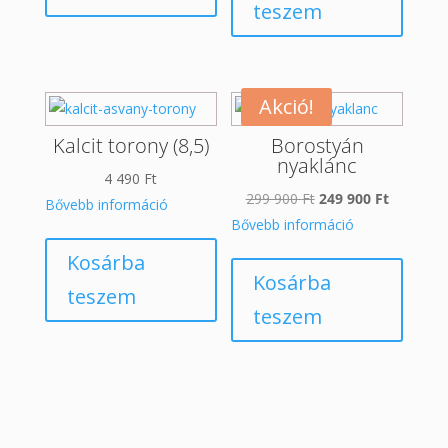
teszem
Akció!
Kalcit torony (8,5)
Borostyán
nyaklánc
4 490
Ft
Original
Current
299 900
Ft
249 900
Ft
Bővebb információ
price
price
Bővebb információ
was:
is:
Kosárba
299
249
Kosárba
teszem
900 Ft.
900 Ft.
teszem