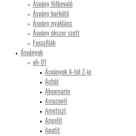
Ásvány fülbevaló
Ásvány karkötő
Ásvány nyaklánc
Ásvány ékszer szett
Fosszíliák
Ásványok
ah-01
Ásványok A-tól Z-ig
Achát
Akvamarin
Amazonit
Ametiszt
Angelit
Apatit