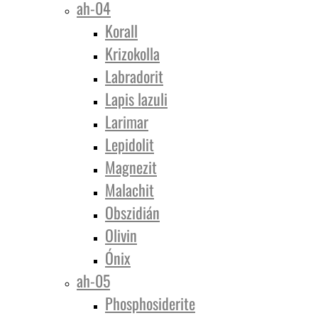
ah-04
Korall
Krizokolla
Labradorit
Lapis lazuli
Larimar
Lepidolit
Magnezit
Malachit
Obszidián
Olivin
Ónix
ah-05
Phosphosiderite