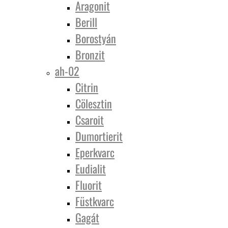
Aragonit
Berill
Borostyán
Bronzit
ah-02
Citrin
Cölesztin
Csaroit
Dumortierit
Eperkvarc
Eudialit
Fluorit
Füstkvarc
Gagát