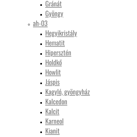
Gránát
Gyöngy
ah-03
Hegyikristály
Hematit
Hipersztén
Holdkő
Howlit
Jáspis
Kagyló, gyöngyház
Kalcedon
Kalcit
Karneol
Kianit