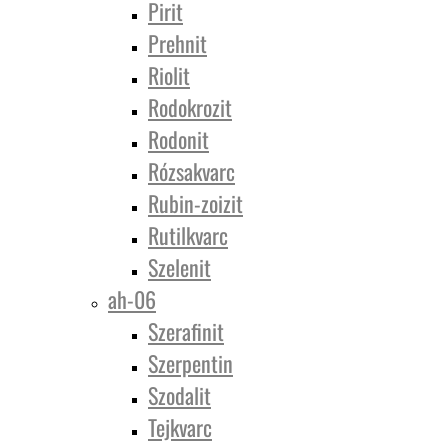
Pirit
Prehnit
Riolit
Rodokrozit
Rodonit
Rózsakvarc
Rubin-zoizit
Rutilkvarc
Szelenit
ah-06
Szerafinit
Szerpentin
Szodalit
Tejkvarc