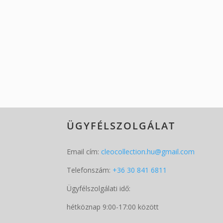
ÜGYFÉLSZOLGÁLAT
Email cím:
cleocollection.hu@gmail.com
Telefonszám:
+36 30 841 6811
Ügyfélszolgálati idő:
hétköznap 9:00-17:00 között