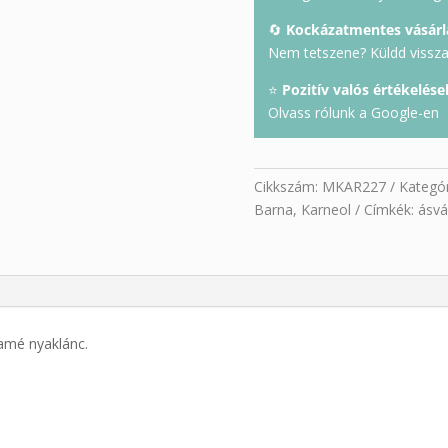
🔄
Kockázatmentes vásárl
Nem tetszene? Küldd vissza 
⭐
Pozitív valós értékelése
Olvass rólunk a Google-en
Cikkszám:
MKAR227
Kategór
Barna
,
Karneol
Címkék:
ásvá
ramé nyaklánc.