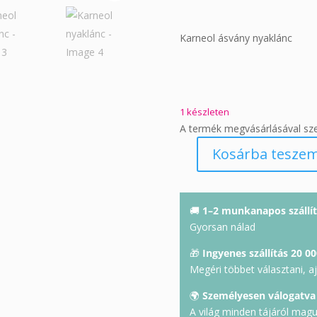
Karneol ásvány nyaklánc
1 készleten
A termék megvásárlásával sz
Kosárba tesze
Karneol
nyaklánc
mennyiség
🚚
1–2 munkanapos szállít
Gyorsan nálad
🎁
Ingyenes szállítás 20 00
Megéri többet választani, a
🌍
Személyesen válogatva
A világ minden tájáról mag