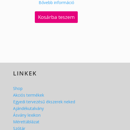
Bővebb információ
Kosárba teszem
LINKEK
Shop
Akciós termékek
Egyedi tervezésű ékszerek neked
Ajándékutalvány
Ásvány lexikon
Mérettáblázat
Szótár