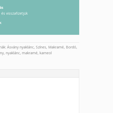
ás
és visszafizetjük
k
iák:
Ásvány nyaklánc
,
Színes
,
Makramé
,
Bordó
,
ny
,
nyaklánc
,
makramé
,
karneol