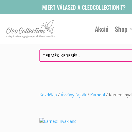
MIÉRT VÁLASZD A CLEOCOLLECTION-T?
Akció
Shop
Kezdőlap
/
Ásvány fajták
/
Karneol
/ Karneol nya