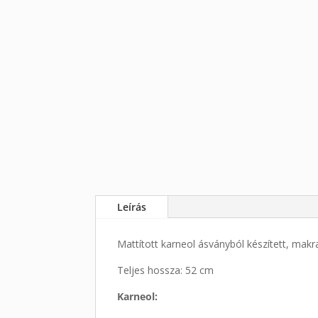
Leírás
Mattított karneol ásványból készített, mak
Teljes hossza: 52 cm
Karneol: