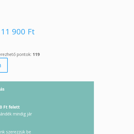
11 900
Ft
erezhető pontok:
119
m
ás
0 Ft felett
jándék mindig jár
unk szerezzük be