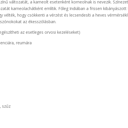
nű változatát, a karneolt esetenként korneolnak is nevezik. Színezet
zatát karneolachátként említik. Főleg Indiában a frissen kibányászott
y vélték, hogy csökkenti a vérzést és lecsendesíti a heves vérmérsékl
k szónokokat az ékesszólásban.
iegészítheti az esetleges orvosi kezeléseket)
tenciára, reumára
ő, szűz