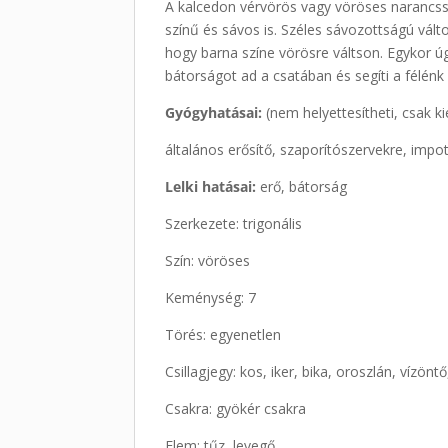
A kalcedon vérvörös vagy vöröses narancsszí
színű és sávos is. Széles sávozottságú válto
hogy barna színe vörösre váltson. Egykor úg
bátorságot ad a csatában és segíti a félén
Gyógyhatásai:
(nem helyettesítheti, csak k
általános erősítő, szaporítószervekre, impo
Lelki hatásai:
erő, bátorság
Szerkezete: trigonális
Szín: vöröses
Keménység: 7
Törés: egyenetlen
Csillagjegy: kos, iker, bika, oroszlán, vízönt
Csakra: gyökér csakra
Elem: tűz, levegő