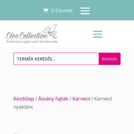
0 Elemek
Kezdőlap
/
Ásvány fajták
/
Karneol
/ Karneol
nyaklánc