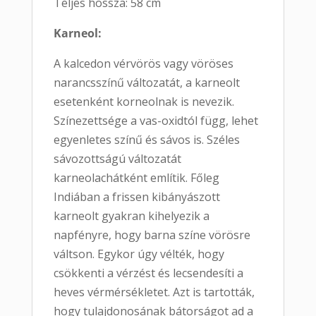
Teljes hossza: 58 cm
Karneol:
A kalcedon vérvörös vagy vöröses
narancsszínű változatát, a karneolt
esetenként korneolnak is nevezik.
Színezettsége a vas-oxidtól függ, lehet
egyenletes színű és sávos is. Széles
sávozottságú változatát
karneolachátként említik. Főleg
Indiában a frissen kibányászott
karneolt gyakran kihelyezik a
napfényre, hogy barna színe vörösre
váltson. Egykor úgy vélték, hogy
csökkenti a vérzést és lecsendesíti a
heves vérmérsékletet. Azt is tartották,
hogy tulajdonosának bátorságot ad a