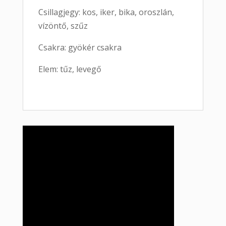
Csillagjegy: kos, iker, bika, oroszlán,
vízöntő, szűz
Csakra: gyökér csakra
Elem: tűz, levegő