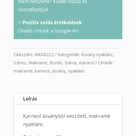
Nem tetszene? Küldd vissza és
visszafizetjük
⭐
Pozitív valós értékelések
Olvass rólunk a Google-en
Cikkszám:
MKAR222
Kategóriák:
Ásvány nyaklánc
,
Színes
,
Makramé
,
Bordó
,
Barna
,
Karneol
Címkék:
makramé
,
karneol
,
ásvány
,
nyaklánc
Leírás
Karneol ásványból készített, makramé
nyaklánc.