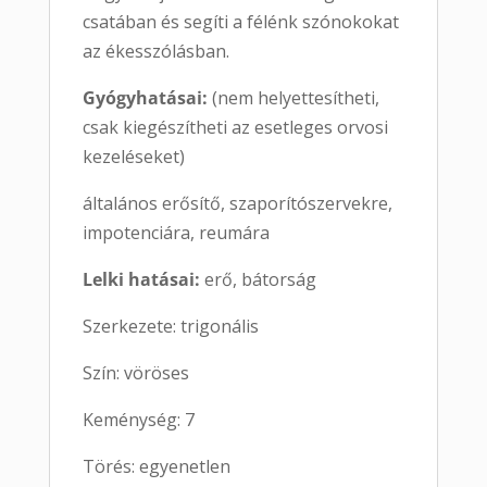
csatában és segíti a félénk szónokokat
az ékesszólásban.
Gyógyhatásai:
(nem helyettesítheti,
csak kiegészítheti az esetleges orvosi
kezeléseket)
általános erősítő, szaporítószervekre,
impotenciára, reumára
Lelki hatásai:
erő, bátorság
Szerkezete: trigonális
Szín: vöröses
Keménység: 7
Törés: egyenetlen