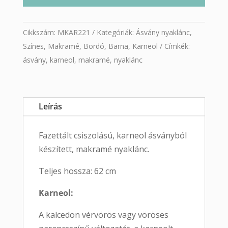
Cikkszám:
MKAR221
Kategóriák:
Ásvány nyaklánc
,
Színes
,
Makramé
,
Bordó
,
Barna
,
Karneol
Címkék:
ásvány
,
karneol
,
makramé
,
nyaklánc
Leírás
Fazettált csiszolású, karneol ásványból
készített, makramé nyaklánc.
Teljes hossza: 62 cm
Karneol:
A kalcedon vérvörös vagy vöröses