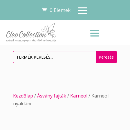
0 Elemek
Kezdőlap
/
Ásvány fajták
/
Karneol
/ Karneol
nyaklánc