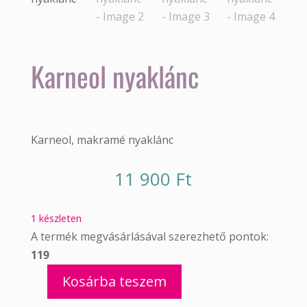
Karneol nyaklánc
Karneol, makramé nyaklánc
11 900
Ft
1 készleten
A termék megvásárlásával szerezhető pontok:
119
Kosárba teszem
Karneol