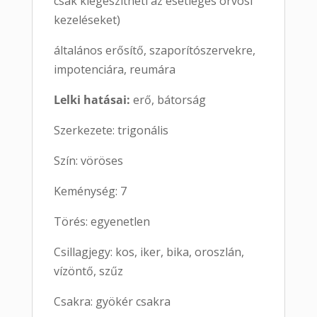
csak kiegészítheti az esetleges orvosi
kezeléseket)
általános erősítő, szaporítószervekre,
impotenciára, reumára
Lelki hatásai:
erő, bátorság
Szerkezete: trigonális
Szín: vöröses
Keménység: 7
Törés: egyenetlen
Csillagjegy: kos, iker, bika, oroszlán,
vízöntő, szűz
Csakra: gyökér csakra