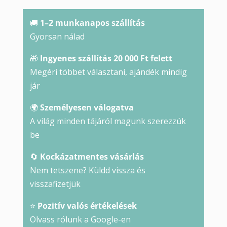
nyaklánc
mennyiség
🚚
1–2 munkanapos szállítás
Gyorsan nálad
🎁
Ingyenes szállítás 20 000 Ft felett
Megéri többet választani, ajándék mindig
jár
🌍
Személyesen válogatva
A világ minden tájáról magunk szerezzük
be
🔄
Kockázatmentes vásárlás
Nem tetszene? Küldd vissza és
visszafizetjük
⭐
Pozitív valós értékelések
Olvass rólunk a Google-en