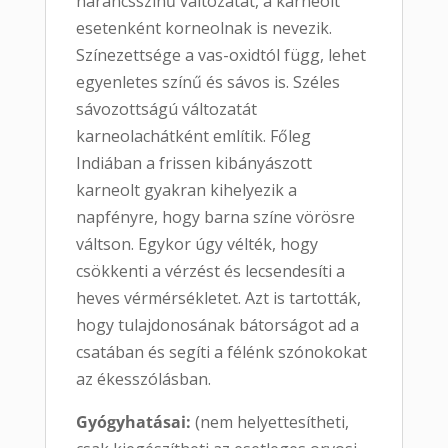
narancsszínű változatát, a karneolt
esetenként korneolnak is nevezik.
Színezettsége a vas-oxidtól függ, lehet
egyenletes színű és sávos is. Széles
sávozottságú változatát
karneolachátként említik. Főleg
Indiában a frissen kibányászott
karneolt gyakran kihelyezik a
napfényre, hogy barna színe vörösre
váltson. Egykor úgy vélték, hogy
csökkenti a vérzést és lecsendesíti a
heves vérmérsékletet. Azt is tartották,
hogy tulajdonosának bátorságot ad a
csatában és segíti a félénk szónokokat
az ékesszólásban.
Gyógyhatásai:
(nem helyettesítheti,