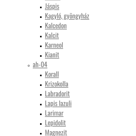
Jáspis
Kagyló, gyöngyház
Kalcedon
Kalcit
Karneol
Kianit
ah-04
Korall
Krizokolla
Labradorit
Lapis lazuli
Larimar
Lepidolit
Magnezit