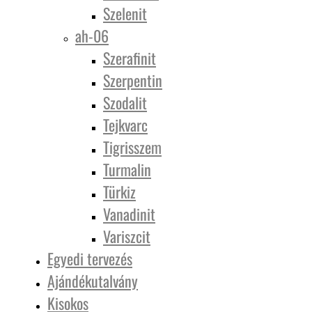
Szelenit
ah-06
Szerafinit
Szerpentin
Szodalit
Tejkvarc
Tigrisszem
Turmalin
Türkiz
Vanadinit
Variszcit
Egyedi tervezés
Ajándékutalvány
Kisokos