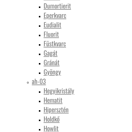
Dumortierit
Eperkvarc
Eudialit
Fluorit
Füstkvarc
Gagát
Gránát
Gyöngy
ah-03
Hegyikristály
Hematit
Hipersztén
Holdkő
Howlit