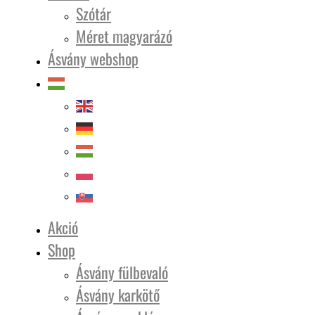
Szótár
Méret magyarázó
Ásvány webshop
Akció
Shop
Ásvány fülbevaló
Ásvány karkötő