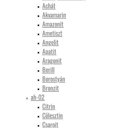
Achát
Akvamarin
Amazonit
Ametiszt
Angelit
Apatit
Aragonit
Berill
Borostyán
Bronzit
ah-02
Citrin
Cölesztin
Csaroit