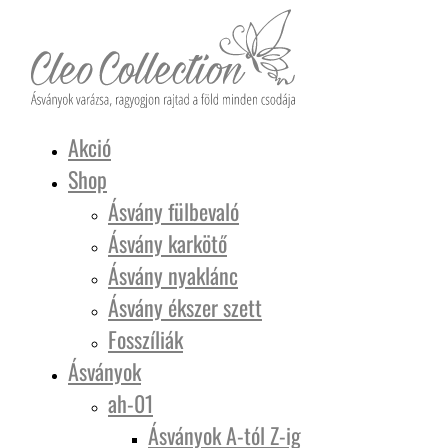
Akció
Shop
Ásvány fülbevaló
Ásvány karkötő
Ásvány nyaklánc
Ásvány ékszer szett
Fosszíliák
Ásványok
ah-01
Ásványok A-tól Z-ig