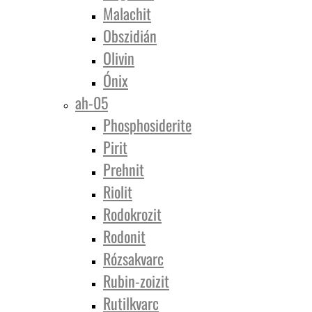
Malachit
Obszidián
Olivin
Ónix
ah-05
Phosphosiderite
Pirit
Prehnit
Riolit
Rodokrozit
Rodonit
Rózsakvarc
Rubin-zoizit
Rutilkvarc