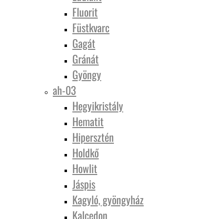
Fluorit
Füstkvarc
Gagát
Gránát
Gyöngy
ah-03
Hegyikristály
Hematit
Hipersztén
Holdkő
Howlit
Jáspis
Kagyló, gyöngyház
Kalcedon