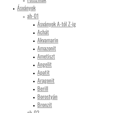
Ásványok
ah-01
Ásványok A-tól Z-ig
Achát
Akvamarin
Amazonit
Ametiszt
Angelit
Apatit
Aragonit
Berill
Borostyán
Bronzit
ah-02