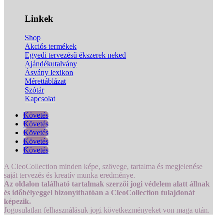
Linkek
Shop
Akciós termékek
Egyedi tervezésű ékszerek neked
Ajándékutalvány
Ásvány lexikon
Mérettáblázat
Szótár
Kapcsolat
Követés
Követés
Követés
Követés
Követés
A CleoCollection minden képe, szövege, tartalma és megjelenése
saját tervezés és kreatív munka eredménye.
Az oldalon található tartalmak szerzői jogi védelem alatt állnak
és időbélyeggel bizonyíthatóan a CleoCollection tulajdonát
képezik.
Jogosulatlan felhasználásuk jogi következményeket von maga után.