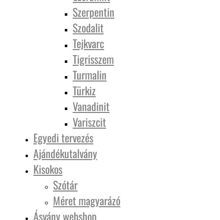
Szerpentin
Szodalit
Tejkvarc
Tigrisszem
Turmalin
Türkiz
Vanadinit
Variszcit
Egyedi tervezés
Ajándékutalvány
Kisokos
Szótár
Méret magyarázó
Ásvány webshop