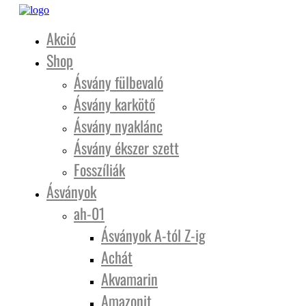
Akció
Shop
Ásvány fülbevaló
Ásvány karkötő
Ásvány nyaklánc
Ásvány ékszer szett
Fosszíliák
Ásványok
ah-01
Ásványok A-tól Z-ig
Achát
Akvamarin
Amazonit