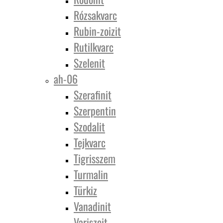
Rózsakvarc
Rubin-zoizit
Rutilkvarc
Szelenit
ah-06
Szerafinit
Szerpentin
Szodalit
Tejkvarc
Tigrisszem
Turmalin
Türkiz
Vanadinit
Variszcit