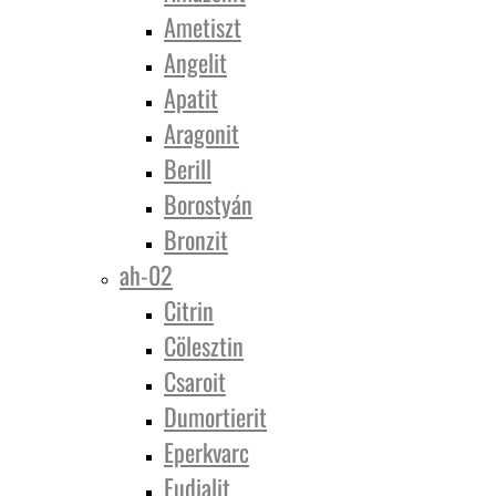
Ametiszt
Angelit
Apatit
Aragonit
Berill
Borostyán
Bronzit
ah-02
Citrin
Cölesztin
Csaroit
Dumortierit
Eperkvarc
Eudialit