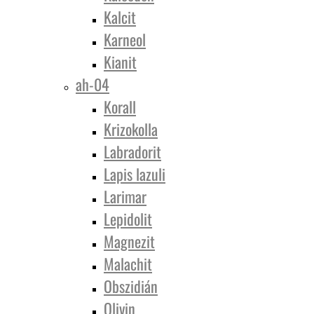
Kalcit
Karneol
Kianit
ah-04
Korall
Krizokolla
Labradorit
Lapis lazuli
Larimar
Lepidolit
Magnezit
Malachit
Obszidián
Olivin