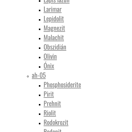
Larimar
Lepidolit
Magnezit
Malachit
Obszidián
Olivin
Ónix
ah-05
Phosphosiderite
Pirit
Prehnit
Riolit
Rodokrozit
Rodonit