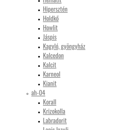
Hipersztén
Holdkő
Howlit
Jáspis
Kagyló, gyöngyház
Kalcedon
Kalcit
Karneol
Kianit
ah-04
Korall
Krizokolla
Labradorit
Lapis lazuli