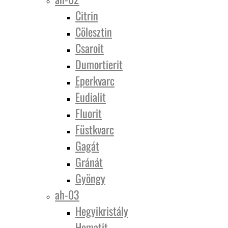
Citrin
Cölesztin
Csaroit
Dumortierit
Eperkvarc
Eudialit
Fluorit
Füstkvarc
Gagát
Gránát
Gyöngy
ah-03
Hegyikristály
Hematit