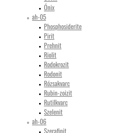
Ónix
ah-05
Phosphosiderite
Pirit
Prehnit
Riolit
Rodokrozit
Rodonit
Rózsakvarc
Rubin-zoizit
Rutilkvarc
Szelenit
ah-06
Szerafinit