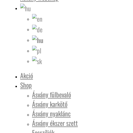
Akció
Shop
Ásvány fülbevaló
Ásvány karkötő
Ásvány nyaklánc
Ásvány ékszer szett
Fosszíliák