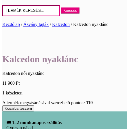
Keresés
erre:
Kezdőlap
/
Ásvány fajták
/
Kalcedon
/ Kalcedon nyaklánc
Kalcedon nyaklánc
Kalcedon női nyaklánc
11 900
Ft
1 készleten
A termék megvásárlásával szerezhető pontok:
119
Kalcedon
Kosárba teszem
nyaklánc
mennyiség
🚚
1–2 munkanapos szállítás
Gyorsan nálad