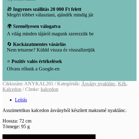
🎁
Ingyenes szállítás 20 000 Ft felett
Megéri többet választani, ajándék mindig jár
🌍
Személyesen válogatva
A világ minden tájáról magunk szerezzük be
🔄
Kockázatmentes vásárlás
Nem tetszene? Küldd vissza és visszafizetjük
⭐
Pozitív valós értékelések
Olvass rólunk a Google-en
Cikkszám:
ANYKAL201
Kategóriák:
Ásvány nyaklánc
,
Kék
,
Kalcedon
Címke:
kalcedon
Leírás
Asszimetrikus kalcedon ásványból készített makramé nyaklánc.
Hossza: 72 cm
Tömege: 95 g