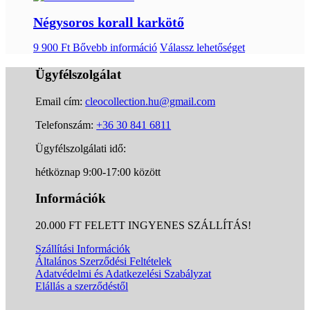
Négysoros korall karkötő
9 900
Ft
Bővebb információ
Válassz lehetőséget
Ügyfélszolgálat
Email cím:
cleocollection.hu@gmail.com
Telefonszám:
+36 30 841 6811
Ügyfélszolgálati idő:
hétköznap 9:00-17:00 között
Információk
20.000 FT FELETT INGYENES SZÁLLÍTÁS!
Szállítási Információk
Általános Szerződési Feltételek
Adatvédelmi és Adatkezelési Szabályzat
Elállás a szerződéstől