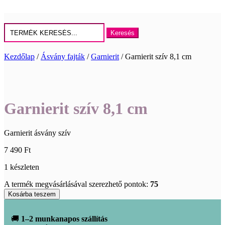
Keresés
erre:
Kezdőlap
/
Ásvány fajták
/
Garnierit
/ Garnierit szív 8,1 cm
Garnierit szív 8,1 cm
Garnierit ásvány szív
7 490
Ft
1 készleten
A termék megvásárlásával szerezhető pontok:
75
Garnierit
Kosárba teszem
szív
8,1
🚚
1–2 munkanapos szállítás
cm