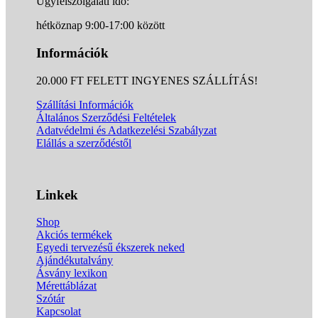
Ügyfélszolgálati idő:
hétköznap 9:00-17:00 között
Információk
20.000 FT FELETT INGYENES SZÁLLÍTÁS!
Szállítási Információk
Általános Szerződési Feltételek
Adatvédelmi és Adatkezelési Szabályzat
Elállás a szerződéstől
Linkek
Shop
Akciós termékek
Egyedi tervezésű ékszerek neked
Ajándékutalvány
Ásvány lexikon
Mérettáblázat
Szótár
Kapcsolat