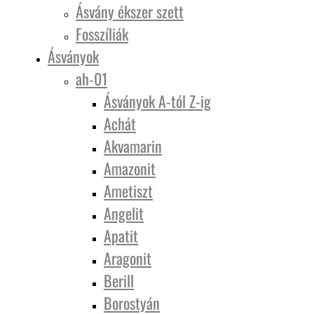
Ásvány ékszer szett
Fosszíliák
Ásványok
ah-01
Ásványok A-tól Z-ig
Achát
Akvamarin
Amazonit
Ametiszt
Angelit
Apatit
Aragonit
Berill
Borostyán