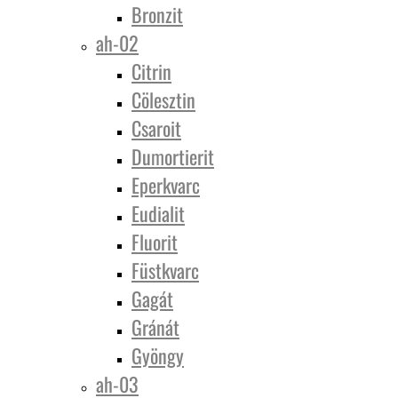
Bronzit
ah-02
Citrin
Cölesztin
Csaroit
Dumortierit
Eperkvarc
Eudialit
Fluorit
Füstkvarc
Gagát
Gránát
Gyöngy
ah-03