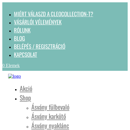
MIÉRT VÁLASZD A CLEOCOLLECTION-T?
VÁSÁRLÓI VÉLEMÉNYEK
RÓLUNK
BLOG
BELÉPÉS / REGISZTRÁCIÓ
KAPCSOLAT
0 Elemek
Akció
Shop
Ásvány fülbevaló
Ásvány karkötő
Ásvány nyaklánc