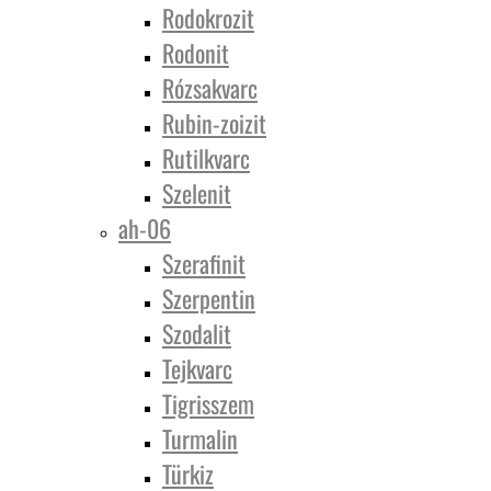
Rodokrozit
Rodonit
Rózsakvarc
Rubin-zoizit
Rutilkvarc
Szelenit
ah-06
Szerafinit
Szerpentin
Szodalit
Tejkvarc
Tigrisszem
Turmalin
Türkiz