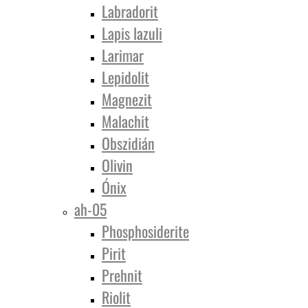
Labradorit
Lapis lazuli
Larimar
Lepidolit
Magnezit
Malachit
Obszidián
Olivin
Ónix
ah-05
Phosphosiderite
Pirit
Prehnit
Riolit