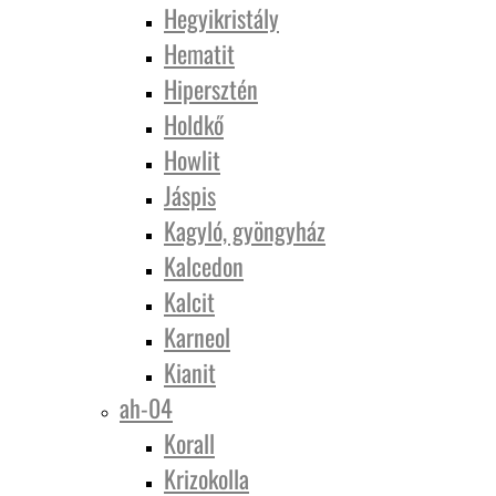
Hegyikristály
Hematit
Hipersztén
Holdkő
Howlit
Jáspis
Kagyló, gyöngyház
Kalcedon
Kalcit
Karneol
Kianit
ah-04
Korall
Krizokolla