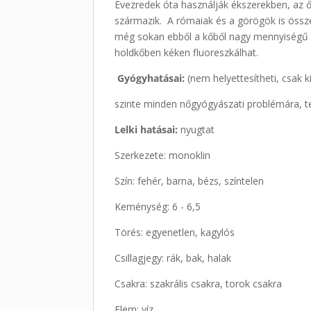
Évezredek óta használják ékszerekben, az ős
származik. A rómaiak és a görögök is össze
még sokan ebből a kőből nagy mennyiségű ék
holdkőben kéken fluoreszkálhat.
Gyógyhatásai:
(nem helyettesítheti, csak k
szinte minden nőgyógyászati problémára, 
Lelki hatásai:
nyugtat
Szerkezete: monoklin
Szín: fehér, barna, bézs, színtelen
Keménység: 6 - 6,5
Törés: egyenetlen, kagylós
Csillagjegy: rák, bak, halak
Csakra: szakrális csakra, torok csakra
Elem: víz