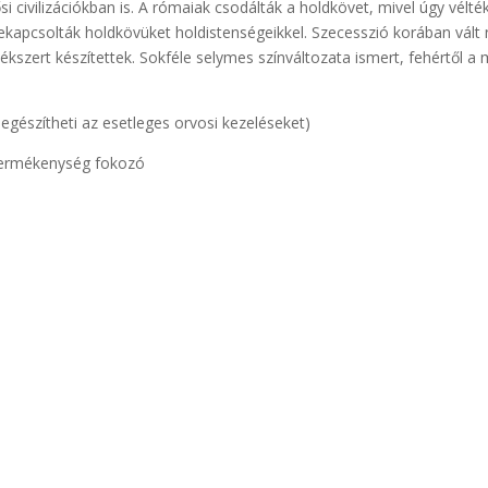
i civilizációkban is. A rómaiak csodálták a holdkövet, mivel úgy vélt
kapcsolták holdkövüket holdistenségeikkel. Szecesszió korában vált 
szert készítettek. Sokféle selymes színváltozata ismert, fehértől a
iegészítheti az esetleges orvosi kezeléseket)
termékenység fokozó