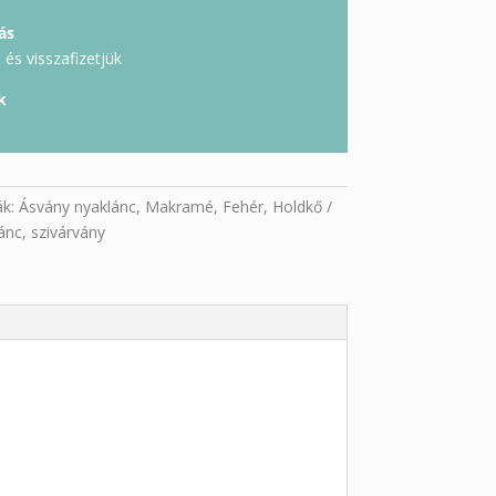
ás
és visszafizetjük
k
ák:
Ásvány nyaklánc
,
Makramé
,
Fehér
,
Holdkő
ánc
,
szivárvány