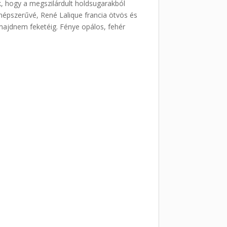
ék, hogy a megszilárdult holdsugarakból
népszerűvé, René Lalique francia ötvös és
 majdnem feketéig. Fénye opálos, fehér