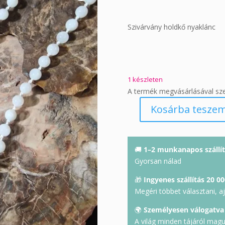
Szivárvány holdkő nyaklánc
1 készleten
A termék megvásárlásával sz
Kosárba tesze
Holdkő
nyaklánc
mennyiség
🚚
1–2 munkanapos szállít
Gyorsan nálad
🎁
Ingyenes szállítás 20 00
Megéri többet választani, a
🌍
Személyesen válogatva
A világ minden tájáról mag