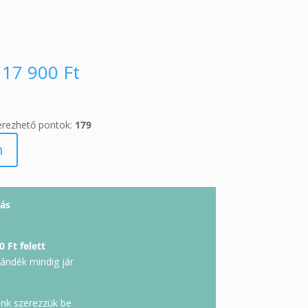
17 900
Ft
erezhető pontok:
179
m
ás
0 Ft felett
jándék mindig jár
unk szerezzük be