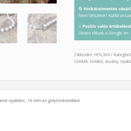
🔄
Kockázatmentes vásárl
Nem tetszene? Küldd vissza 
⭐
Pozitív valós értékelése
Olvass rólunk a Google-en
Cikkszám:
HOL304
Kategóri
Címkék:
holdkő
,
ásvány
,
nyakl
ramé nyaklánc, 10 mm-es golyóméretekkel.