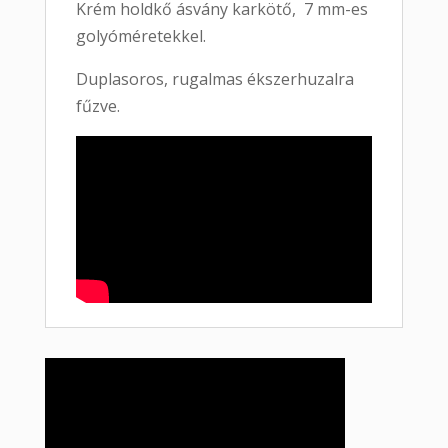
Krém holdkő ásvány karkötő, 7 mm-es
golyóméretekkel.
Duplasoros, rugalmas ékszerhuzalra
fűzve.