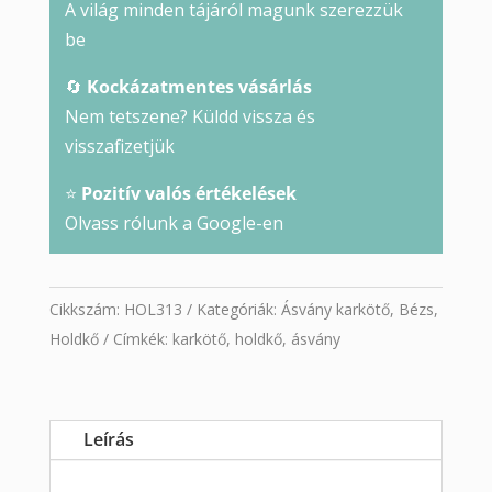
A világ minden tájáról magunk szerezzük
be
🔄
Kockázatmentes vásárlás
Nem tetszene? Küldd vissza és
visszafizetjük
⭐
Pozitív valós értékelések
Olvass rólunk a Google-en
Cikkszám:
HOL313
Kategóriák:
Ásvány karkötő
,
Bézs
,
Holdkő
Címkék:
karkötő
,
holdkő
,
ásvány
Leírás