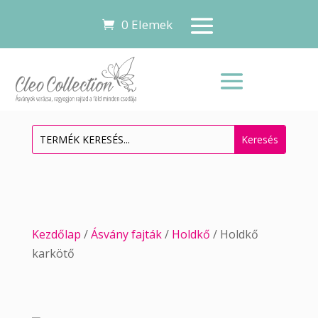
0 Elemek
Kezdőlap
/
Ásvány fajták
/
Holdkő
/ Holdkő
karkötő