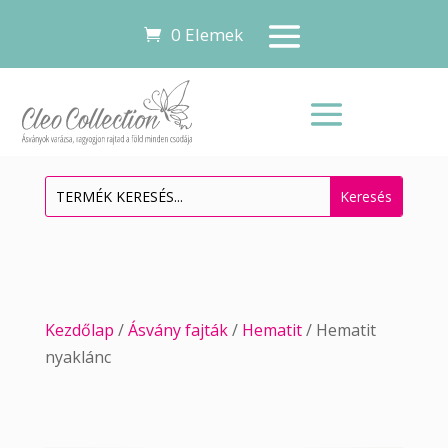
0 Elemek
Kezdőlap
/
Ásvány fajták
/
Hematit
/ Hematit
nyaklánc