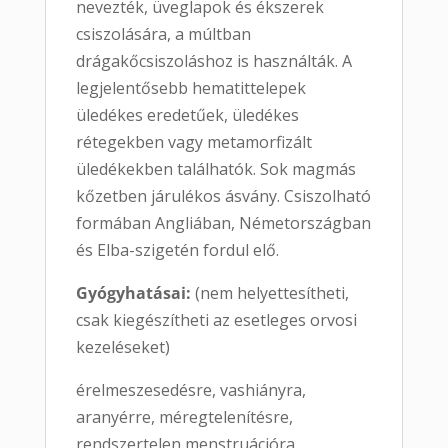
nevezték, üveglapok és ékszerek
csiszolására, a múltban
drágakőcsiszoláshoz is használták. A
legjelentősebb hematittelepek
üledékes eredetűek, üledékes
rétegekben vagy metamorfizált
üledékekben találhatók. Sok magmás
kőzetben járulékos ásvány. Csiszolható
formában Angliában, Németországban
és Elba-szigetén fordul elő.
Gyógyhatásai:
(nem helyettesítheti,
csak kiegészítheti az esetleges orvosi
kezeléseket)
érelmeszesedésre, vashiányra,
aranyérre, méregtelenítésre,
rendszertelen menstruációra