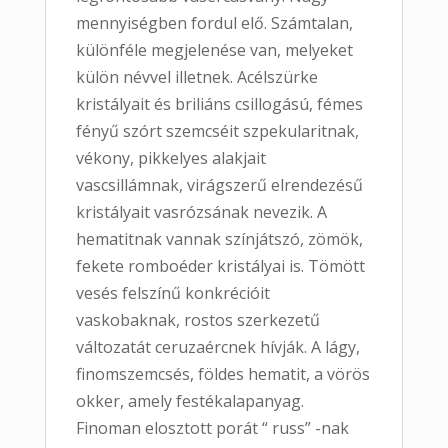
mennyiségben fordul elő. Számtalan,
különféle megjelenése van, melyeket
külön névvel illetnek. Acélszürke
kristályait és briliáns csillogású, fémes
fényű szórt szemcséit szpekularitnak,
vékony, pikkelyes alakjait
vascsillámnak, virágszerű elrendezésű
kristályait vasrózsának nevezik. A
hematitnak vannak színjátszó, zömök,
fekete romboéder kristályai is. Tömött
vesés felszínű konkrécióit
vaskobaknak, rostos szerkezetű
változatát ceruzaércnek hívják. A lágy,
finomszemcsés, földes hematit, a vörös
okker, amely festékalapanyag.
Finoman elosztott porát “ russ” -nak