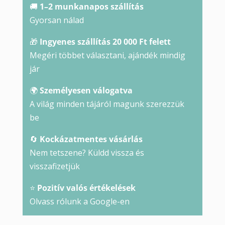
🚚
1–2 munkanapos szállítás
Gyorsan nálad
🎁
Ingyenes szállítás 20 000 Ft felett
Megéri többet választani, ajándék mindig
jár
🌍
Személyesen válogatva
A világ minden tájáról magunk szerezzük
be
🔄
Kockázatmentes vásárlás
Nem tetszene? Küldd vissza és
visszafizetjük
⭐
Pozitív valós értékelések
Olvass rólunk a Google-en