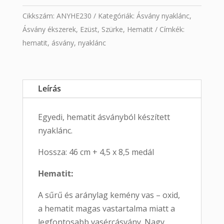
Cikkszám:
ANYHE230
Kategóriák:
Ásvány nyaklánc
,
Ásvány ékszerek
,
Ezüst
,
Szürke
,
Hematit
Címkék:
hematit
,
ásvány
,
nyaklánc
Leírás
Egyedi, hematit ásványból készített
nyaklánc.
Hossza: 46 cm + 4,5 x 8,5 medál
Hematit:
A sűrű és aránylag kemény vas – oxid,
a hematit magas vastartalma miatt a
legfontosabb vasércásvány. Nagy