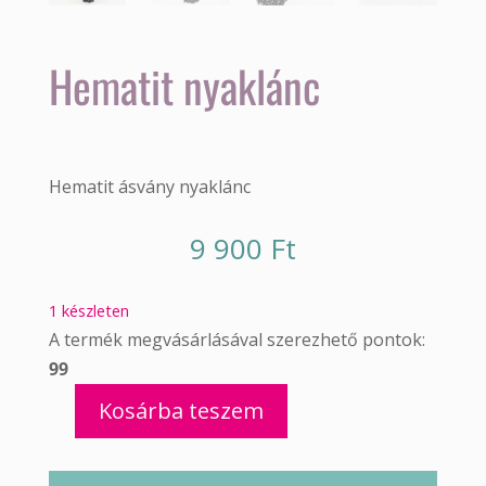
Hematit nyaklánc
Hematit ásvány nyaklánc
9 900
Ft
1 készleten
A termék megvásárlásával szerezhető pontok:
99
Kosárba teszem
Hematit
nyaklánc
mennyiség