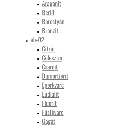
Aragonit
Berill
Borostyán
Bronzit
ah-02
Citrin
Cölesztin
Csaroit
Dumortierit
Eperkvarc
Eudialit
Fluorit
Füstkvarc
Gagát