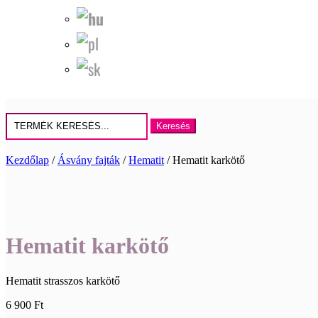
Keresés
erre:
Kezdőlap
/
Ásvány fajták
/
Hematit
/ Hematit karkötő
Hematit karkötő
Hematit strasszos karkötő
6 900
Ft