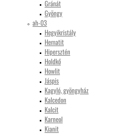
Gránát
Gyöngy
ah-03
Hegyikristály
Hematit
Hipersztén
Holdkő
Howlit
Jáspis
Kagyló, gyöngyház
Kalcedon
Kalcit
Karneol
Kianit