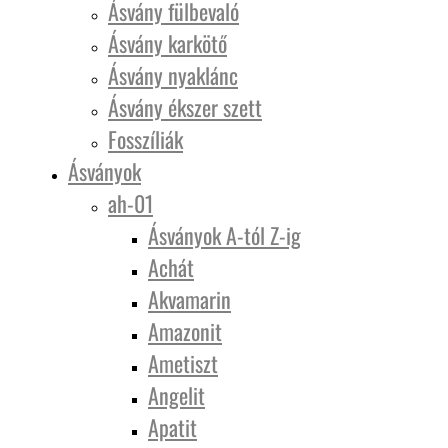
Ásvány fülbevaló
Ásvány karkötő
Ásvány nyaklánc
Ásvány ékszer szett
Fosszíliák
Ásványok
ah-01
Ásványok A-tól Z-ig
Achát
Akvamarin
Amazonit
Ametiszt
Angelit
Apatit