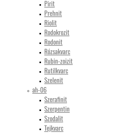
Pirit
Prehnit
Riolit
Rodokrozit
Rodonit
Rózsakvarc
Rubin-zoizit
Rutilkvarc
Szelenit
ah-06
Szerafinit
Szerpentin
Szodalit
Tejkvarc