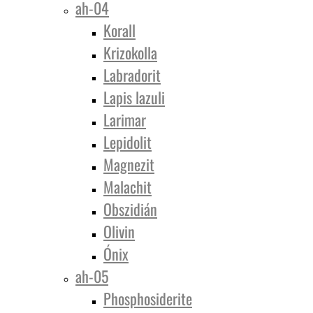
ah-04
Korall
Krizokolla
Labradorit
Lapis lazuli
Larimar
Lepidolit
Magnezit
Malachit
Obszidián
Olivin
Ónix
ah-05
Phosphosiderite