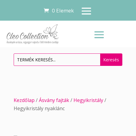
0 Elemek
Kezdőlap
/
Ásvány fajták
/
Hegyikristály
/
Hegyikristály nyaklánc