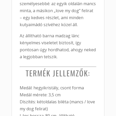
személyesebbé: az egyik oldalán mancs
minta, a másikon „love my dog” felirat
– egy kedves részlet, ami minden
kutyaimádó szívéhez közel áll.
Az állítható barna madzag lánc
kényelmes viseletet biztosít, így
pontosan úgy hordhatod, ahogy neked
a legjobban tetszik.
TERMÉK JELLEMZŐK:
Medál: hegyikristály, csont forma
Medál mérete: 3,5 cm
Díszítés: kétoldalas biléta (mancs / love
my dog felirat)
Lánc hossza: 80 cm, állítható