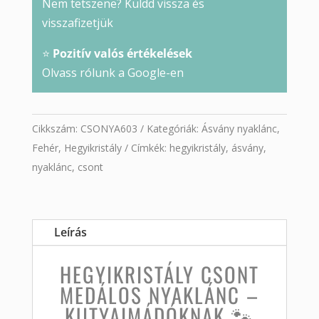
Nem tetszene? Küldd vissza és
visszafizetjük
⭐
Pozitív valós értékelések
Olvass rólunk a Google-en
Cikkszám:
CSONYA603
Kategóriák:
Ásvány nyaklánc
,
Fehér
,
Hegyikristály
Címkék:
hegyikristály
,
ásvány
,
nyaklánc
,
csont
Leírás
HEGYIKRISTÁLY CSONT
MEDÁLOS NYAKLÁNC –
KUTYAIMÁDÓKNAK 🐾