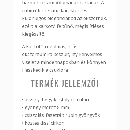
harmónia
szimbólumának
tartanak.
A
rubin
élénk
színe
karaktert
és
különleges
eleganciát
ad
az
ékszernek,
ezért
a
karkötő
feltűnő,
mégis
ízléses
kiegészítő.
A
karkötő
rugalmas,
erős
ékszergumira
készült,
így
kényelmes
viselet
a
mindennapokban
és
könnyen
illeszkedik
a
csuklóra.
TERMÉK
JELLEMZŐI
•
ásvány:
hegyikristály
és
rubin
•
gyöngy
méret: 8
mm
•
csiszolás:
fazettált
rubin
gyöngyök
•
köztes
dísz:
cirkon