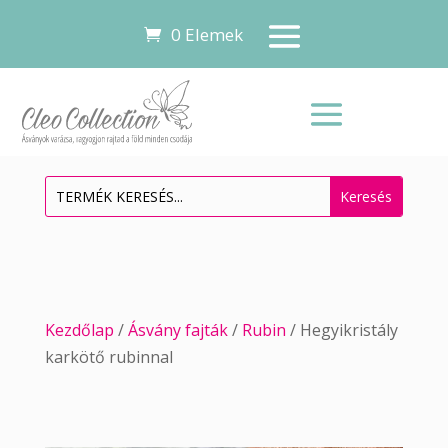
0 Elemek
Kezdőlap
/
Ásvány fajták
/
Rubin
/ Hegyikristály
karkötő rubinnal