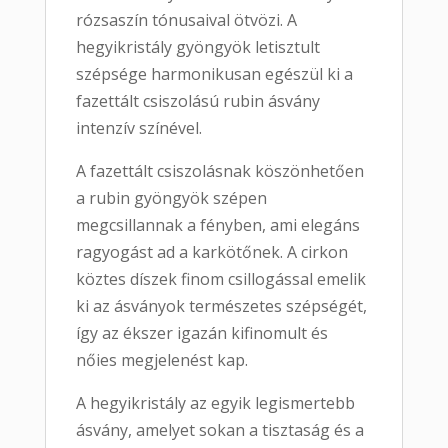
rózsaszín
tónusaival
ötvözi.
A
hegyikristály
gyöngyök
letisztult
szépsége
harmonikusan
egészül
ki
a
fazettált
csiszolású
rubin
ásvány
intenzív
színével.
A
fazettált
csiszolásnak
köszönhetően
a
rubin
gyöngyök
szépen
megcsillannak
a
fényben,
ami
elegáns
ragyogást
ad
a
karkötőnek.
A
cirkon
köztes
díszek
finom
csillogással
emelik
ki
az
ásványok
természetes
szépségét,
így
az
ékszer
igazán
kifinomult
és
nőies
megjelenést
kap.
A
hegyikristály
az
egyik
legismertebb
ásvány,
amelyet
sokan
a
tisztaság
és
a