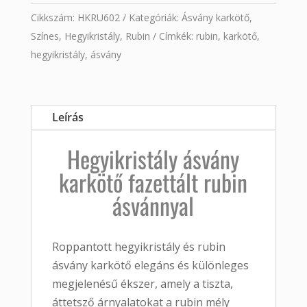
Cikkszám:
HKRU602
Kategóriák:
Ásvány karkötő
,
Színes
,
Hegyikristály
,
Rubin
Címkék:
rubin
,
karkötő
,
hegyikristály
,
ásvány
Leírás
Hegyikristály
ásvány
karkötő
fazettált
rubin
ásvánnyal
Roppantott
hegyikristály
és
rubin
ásvány
karkötő
elegáns
és
különleges
megjelenésű
ékszer,
amely
a
tiszta,
áttetsző
árnyalatokat
a
rubin
mély