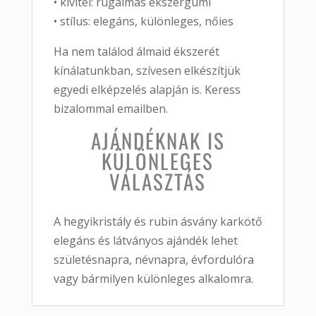
•
kivitel:
rugalmas
ékszergumi
•
stílus:
elegáns,
különleges,
nőies
Ha
nem
találod
álmaid
ékszerét
kínálatunkban,
szívesen
elkészítjük
egyedi
elképzelés
alapján
is.
Keress
bizalommal
emailben.
AJÁNDÉKNAK
IS
KÜLÖNLEGES
VÁLASZTÁS
A
hegyikristály
és
rubin
ásvány
karkötő
elegáns
és
látványos
ajándék
lehet
születésnapra,
névnapra,
évfordulóra
vagy
bármilyen
különleges
alkalomra.