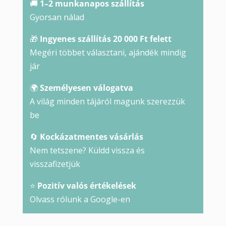
🚚
1–2 munkanapos szállítás
Gyorsan nálad
🎁
Ingyenes szállítás 20 000 Ft felett
Megéri többet választani, ajándék mindig
jár
🌍
Személyesen válogatva
A világ minden tájáról magunk szerezzük
be
🔄
Kockázatmentes vásárlás
Nem tetszene? Küldd vissza és
visszafizetjük
⭐
Pozitív valós értékelések
Olvass rólunk a Google-en