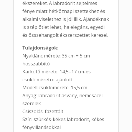
ékszereket. A labradorit sejtelmes
fénye miatt hétköznapi szettekhez és
alkalmi viselethez is jól illik. Ajándéknak
is szép ötlet lehet, ha elegáns, egyedi
és összehangolt ékszerszettet keresel.
Tulajdonságok:
Nyaklánc mérete: 35 cm + 5 cm
hosszabbító
Karkötő mérete: 14,5–17 cm-es
csuklóméretre ajánlott
Modell csuklómérete: 15,5 cm
Anyag: labradorit ásvány, nemesacél
szerelék
Csiszolás: fazettált
Szín: szürkés-kékes labradorit, kékes
fényvillanásokkal