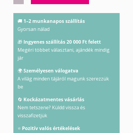
labradorit
ékszer
szett
🚚
1–2 munkanapos szállítás
mennyiség
Gyorsan nálad
🎁
Ingyenes szállítás 20 000 Ft felett
Megéri többet választani, ajándék mindig
jár
🌍
Személyesen válogatva
A világ minden tájáról magunk szerezzük
be
🔄
Kockázatmentes vásárlás
Nem tetszene? Küldd vissza és
visszafizetjük
⭐
Pozitív valós értékelések