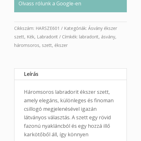
Olvass rólunk a Google-en
Cikkszám:
HARSZE601
Kategóriák:
Ásvány ékszer
szett
,
Kék
,
Labradorit
Címkék:
labradorit
,
ásvány
,
háromsoros
,
szett
,
ékszer
Leírás
Háromsoros labradorit ékszer szett,
amely elegáns, különleges és finoman
csillogó megjelenésével igazán
látványos választás. A szett egy rövid
fazonú nyakláncból és egy hozzá illő
karkötőből áll, így könnyen