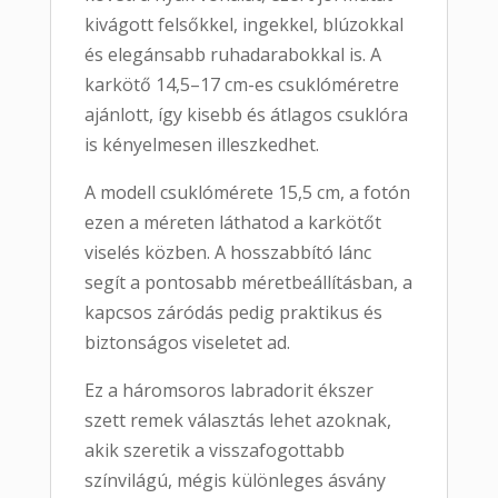
kivágott felsőkkel, ingekkel, blúzokkal
és elegánsabb ruhadarabokkal is. A
karkötő 14,5–17 cm-es csuklóméretre
ajánlott, így kisebb és átlagos csuklóra
is kényelmesen illeszkedhet.
A modell csuklómérete 15,5 cm, a fotón
ezen a méreten láthatod a karkötőt
viselés közben. A hosszabbító lánc
segít a pontosabb méretbeállításban, a
kapcsos záródás pedig praktikus és
biztonságos viseletet ad.
Ez a háromsoros labradorit ékszer
szett remek választás lehet azoknak,
akik szeretik a visszafogottabb
színvilágú, mégis különleges ásvány