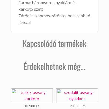
Forma: háromsoros nyaklánc és
karkötő szett
Záródás: kapcsos záródás, hosszabbító
lánccal
Kapcsolódó termékek
Érdekelhetnek még…
18 900
Ft
28 900
Ft