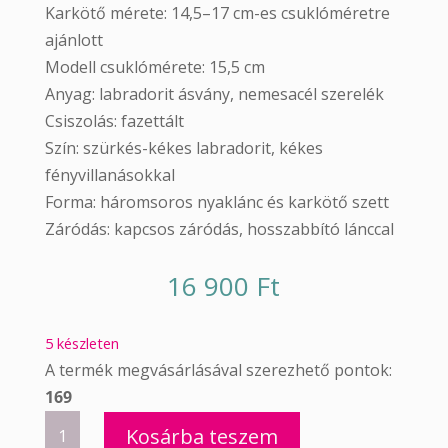
Karkötő mérete: 14,5–17 cm-es csuklóméretre
ajánlott
Modell csuklómérete: 15,5 cm
Anyag: labradorit ásvány, nemesacél szerelék
Csiszolás: fazettált
Szín: szürkés-kékes labradorit, kékes
fényvillanásokkal
Forma: háromsoros nyaklánc és karkötő szett
Záródás: kapcsos záródás, hosszabbító lánccal
16 900
Ft
5 készleten
A termék megvásárlásával szerezhető pontok:
169
Háromsoros
Kosárba teszem