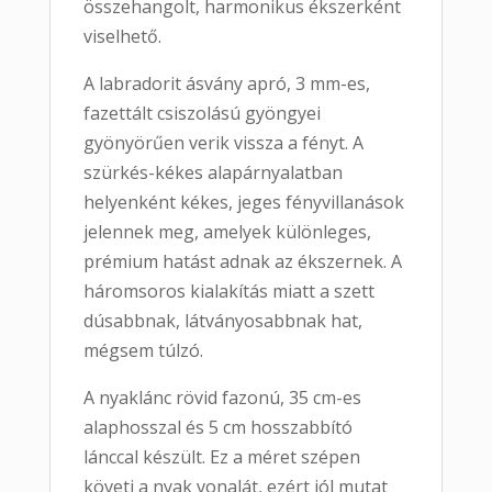
összehangolt, harmonikus ékszerként
viselhető.
A labradorit ásvány apró, 3 mm-es,
fazettált csiszolású gyöngyei
gyönyörűen verik vissza a fényt. A
szürkés-kékes alapárnyalatban
helyenként kékes, jeges fényvillanások
jelennek meg, amelyek különleges,
prémium hatást adnak az ékszernek. A
háromsoros kialakítás miatt a szett
dúsabbnak, látványosabbnak hat,
mégsem túlzó.
A nyaklánc rövid fazonú, 35 cm-es
alaphosszal és 5 cm hosszabbító
lánccal készült. Ez a méret szépen
követi a nyak vonalát, ezért jól mutat