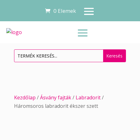
0 Elemek
Kezdőlap
/
Ásvány fajták
/
Labradorit
/
Háromsoros labradorit ékszer szett