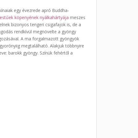
 kínaiak egy évezrede apró Buddha-
estűek
köpenyének
nyálkahártyája
meszes
nek bizonyos tengeri csigafajok is, de a
zdagodás rendkívül megnövelte a gyöngy
dolgozásával. A ma forgalmazott gyöngyök
yorónyiig megtalálható. Alakjuk többnyire
eve: barokk gyöngy. Színük fehértől a