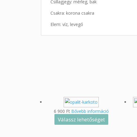
Csillagjegy: mérleg, bak
Csakra: korona csakra
Elem: víz, levegő
6 900
Ft
Bővebb információ
Válassz lehetőséget