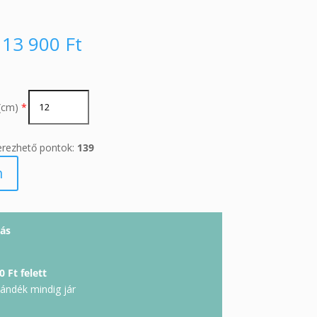
13 900
Ft
(cm)
*
erezhető pontok:
139
m
ás
0 Ft felett
jándék mindig jár