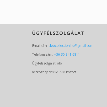
ÜGYFÉLSZOLGÁLAT
Email cím:
cleocollection.hu@gmail.com
Telefonszám:
+36 30 841 6811
Ügyfélszolgálati idő:
hétköznap 9:00-17:00 között