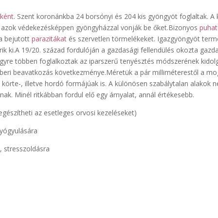
ként
. Szent koronánkba 24 borsónyi és 204 kis gyöngyöt foglaltak. A
gy azok védekezésképpen gyöngyházzal vonják be őket.Bizonyos
puhat
a bejutott
parazitákat
és szervetlen törmelékeket. Igazgyöngyöt termel
erik ki.A 19/20. század fordulóján a gazdasági fellendülés okozta ga
is. Egyre többen foglalkoztak az iparszerű tenyésztés módszerének ki
eri beavatkozás következménye.Méretük a pár milliméterestől a mog
körte-, illetve hordó formájúak is. A különösen szabálytalan alakok n
nak. Minél ritkábban fordul elő egy árnyalat, annál értékesebb.
iegészítheti az esetleges orvosi kezeléseket)
gyógyulására
a, stresszoldásra