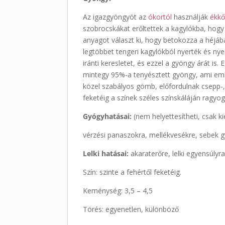
Az igazgyöngyöt az
ókortól
használják
ékkő
szobrocskákat erőltettek a kagylókba, ho
anyagot választ ki, hogy betokozza a héjáb
legtöbbet tengeri kagylókból nyerték és ny
iránti keresletet, és ezzel a gyöngy árát 
mintegy 95%-a tenyésztett gyöngy, ami emb
közel szabályos gömb, előfordulnak csepp-, 
feketéig a színek széles színskáláján ragyog
Gyógyhatásai:
(nem helyettesítheti, csak k
vérzési panaszokra, mellékvesékre, sebek 
Lelki hatásai:
akaraterőre, lelki egyensúlyr
Szín: szinte a fehértől feketéig.
Keménység: 3,5 – 4,5
Törés: egyenetlen, különböző