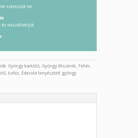
unk szerezzük be
ás
és visszafizetjük
k
iák:
Gyöngy karkötő
,
Gyöngy ékszerek
,
Fehér
,
ötő
,
türkiz
,
Édesvízi tenyésztett gyöngy