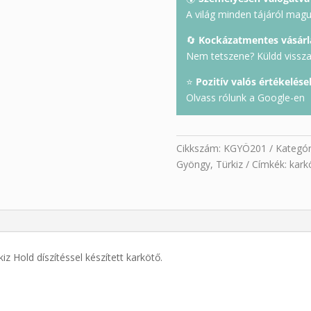
A világ minden tájáról mag
🔄
Kockázatmentes vásárl
Nem tetszene? Küldd vissza 
⭐
Pozitív valós értékelése
Olvass rólunk a Google-en
Cikkszám:
KGYÖ201
Kategór
Gyöngy
,
Türkiz
Címkék:
kark
iz Hold díszítéssel készített karkötő.