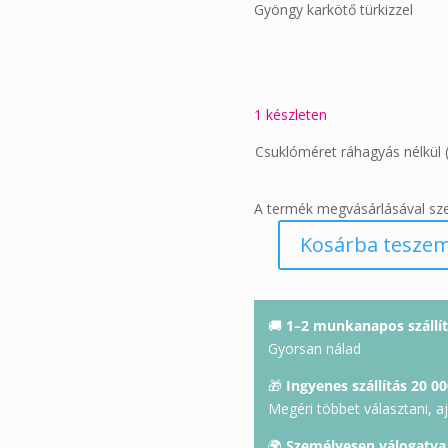
Gyöngy karkötő türkizzel
1 készleten
Csuklóméret ráhagyás nélkül 
A termék megvásárlásával sz
Kosárba tesze
Gyöngy
karkötő
mennyiség
🚚
1–2 munkanapos szállít
Gyorsan nálad
🎁
Ingyenes szállítás 20 00
Megéri többet választani, a
🌍
Személyesen válogatva