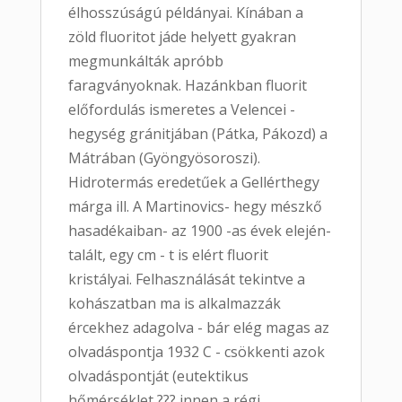
élhosszúságú példányai. Kínában a
zöld fluoritot jáde helyett gyakran
megmunkálták apróbb
faragványoknak. Hazánkban fluorit
előfordulás ismeretes a Velencei -
hegység gránitjában (Pátka, Pákozd) a
Mátrában (Gyöngyösoroszi).
Hidrotermás eredetűek a Gellérthegy
márga ill. A Martinovics- hegy mészkő
hasadékaiban- az 1900 -as évek elején-
talált, egy cm - t is elért fluorit
kristályai. Felhasználását tekintve a
kohászatban ma is alkalmazzák
ércekhez adagolva - bár elég magas az
olvadáspontja 1932 C - csökkenti azok
olvadáspontját (eutektikus
hőmérséklet ??? innen a régi