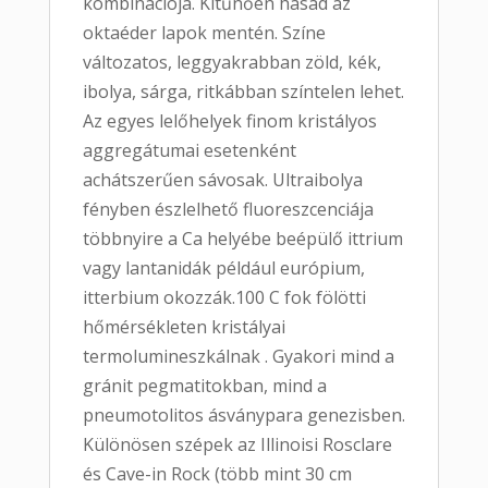
kombinációja. Kitűnően hasad az
oktaéder lapok mentén. Színe
változatos, leggyakrabban zöld, kék,
ibolya, sárga, ritkábban színtelen lehet.
Az egyes lelőhelyek finom kristályos
aggregátumai esetenként
achátszerűen sávosak. Ultraibolya
fényben észlelhető fluoreszcenciája
többnyire a Ca helyébe beépülő ittrium
vagy lantanidák például európium,
itterbium okozzák.100 C fok fölötti
hőmérsékleten kristályai
termolumineszkálnak . Gyakori mind a
gránit pegmatitokban, mind a
pneumotolitos ásványpara genezisben.
Különösen szépek az Illinoisi Rosclare
és Cave-in Rock (több mint 30 cm