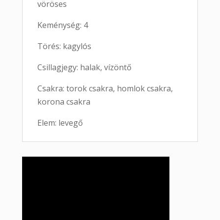
vöröses
Keménység: 4
Törés: kagylós
Csillagjegy: halak, vízöntő
Csakra: torok csakra, homlok csakra,
korona csakra
Elem: levegő