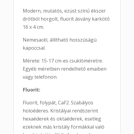
Modern, mutatós, ezüst színű ékszer
drótból horgolt, fluorit ásvány karkötő
16 x 4 cm.
Nemesacél, állítható hosszúságú
kapoccsal.
Mérete: 15-17 cm-es csuklóméretre.
Egyéb méretben rendelhető emaiben
vagy telefonon.
Fluorit:
Fluorit, folypát, CaF2. Szabályos
holoéderes. Kristályai rendszerint
hexaéderek és oktaéderek, esetleg
ezeknek más kristály formákkal való