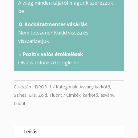
A világ minden tájáról magunk szerezzük
be
🔄
Kockázatmentes vásárlás
Nem tetszene? Küldd vissza és
visszafizetjük
⭐
Pozitív valós értékelések
Olvass rólunk a Google-en
Cikkszám:
DRO311
Kategóriák:
Ásvány karkötő
,
Színes
,
Lila
,
Zöld
,
Fluorit
Címkék:
karkötő
,
ásvány
,
fluorit
Leírás