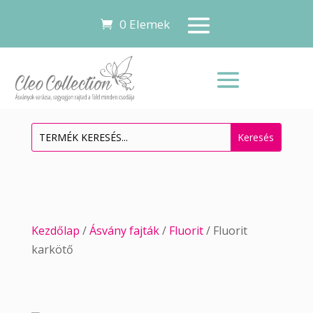
0 Elemek
Kezdőlap
/
Ásvány fajták
/
Fluorit
/ Fluorit
karkötő