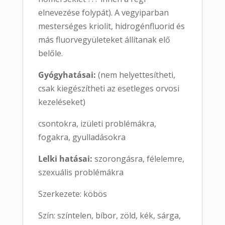
elnevezése folypát). A vegyiparban
mesterséges kriolit, hidrogénfluorid és
más fluorvegyületeket állítanak elő
belőle.
Gyógyhatásai:
(nem helyettesítheti,
csak kiegészítheti az esetleges orvosi
kezeléseket)
csontokra, izületi problémákra,
fogakra, gyulladásokra
Lelki hatásai:
szorongásra, félelemre,
szexuális problémákra
Szerkezete: köbös
Szín: színtelen, bíbor, zöld, kék, sárga,