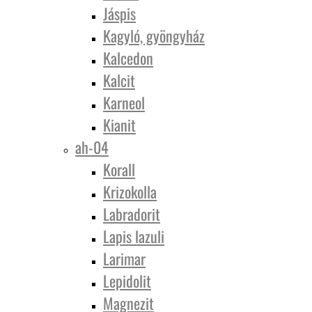
Jáspis
Kagyló, gyöngyház
Kalcedon
Kalcit
Karneol
Kianit
ah-04
Korall
Krizokolla
Labradorit
Lapis lazuli
Larimar
Lepidolit
Magnezit