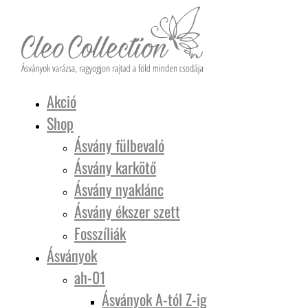
Akció
Shop
Ásvány fülbevaló
Ásvány karkötő
Ásvány nyaklánc
Ásvány ékszer szett
Fosszíliák
Ásványok
ah-01
Ásványok A-tól Z-ig