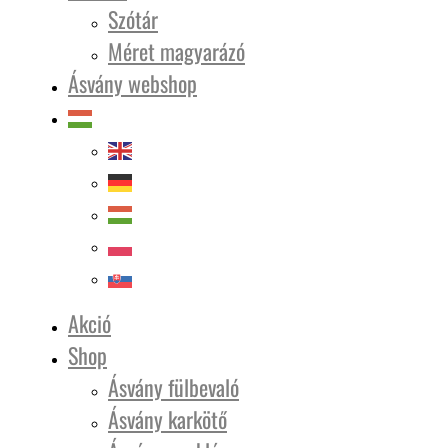
Szótár
Méret magyarázó
Ásvány webshop
Akció
Shop
Ásvány fülbevaló
Ásvány karkötő