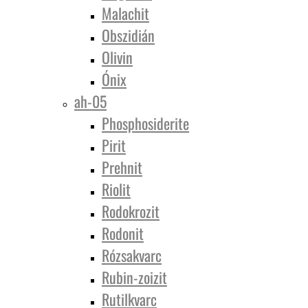
Malachit
Obszidián
Olivin
Ónix
ah-05
Phosphosiderite
Pirit
Prehnit
Riolit
Rodokrozit
Rodonit
Rózsakvarc
Rubin-zoizit
Rutilkvarc