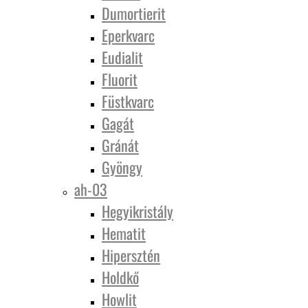
Dumortierit
Eperkvarc
Eudialit
Fluorit
Füstkvarc
Gagát
Gránát
Gyöngy
ah-03
Hegyikristály
Hematit
Hipersztén
Holdkő
Howlit