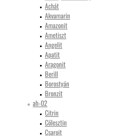
Achát
Akvamarin
Amazonit
Ametiszt
Angelit
Apatit
Aragonit
Berill
Borostyán
Bronzit
ah-02
Citrin
Cölesztin
Csaroit