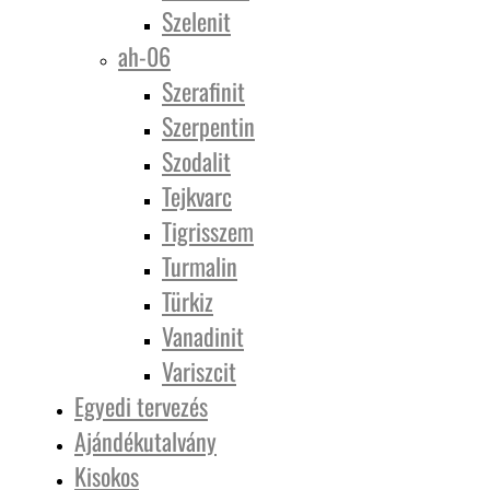
Szelenit
ah-06
Szerafinit
Szerpentin
Szodalit
Tejkvarc
Tigrisszem
Turmalin
Türkiz
Vanadinit
Variszcit
Egyedi tervezés
Ajándékutalvány
Kisokos