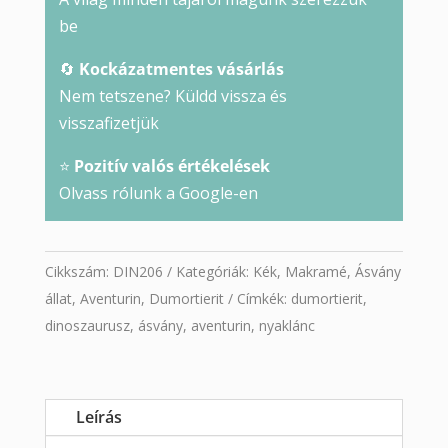
be
🔄
Kockázatmentes vásárlás
Nem tetszene? Küldd vissza és
visszafizetjük
⭐
Pozitív valós értékelések
Olvass rólunk a Google-en
Cikkszám:
DIN206
Kategóriák:
Kék
,
Makramé
,
Ásvány
állat
,
Aventurin
,
Dumortierit
Címkék:
dumortierit
,
dinoszaurusz
,
ásvány
,
aventurin
,
nyaklánc
Leírás