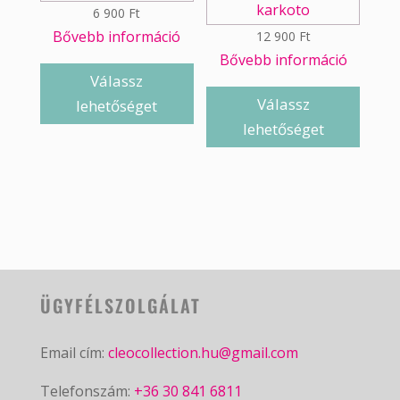
6 900
Ft
Bővebb információ
12 900
Ft
Bővebb információ
Válassz
Válassz
lehetőséget
lehetőséget
ÜGYFÉLSZOLGÁLAT
Email cím:
cleocollection.hu@gmail.com
Telefonszám:
+36 30 841 6811