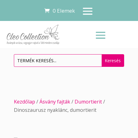
0 Elemek
Kezdőlap
/
Ásvány fajták
/
Dumortierit
/
Dinoszaurusz nyaklánc, dumortierit