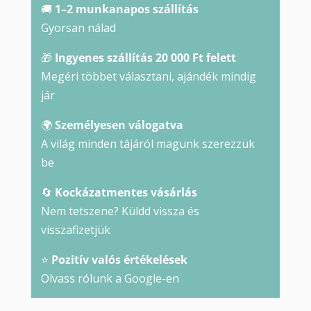
🚚
1–2 munkanapos szállítás
Gyorsan nálad
🎁
Ingyenes szállítás 20 000 Ft felett
Megéri többet választani, ajándék mindig
jár
🌍
Személyesen válogatva
A világ minden tájáról magunk szerezzük
be
🔄
Kockázatmentes vásárlás
Nem tetszene? Küldd vissza és
visszafizetjük
⭐
Pozitív valós értékelések
Olvass rólunk a Google-en