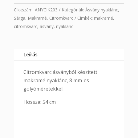
Cikkszám:
ANYCIK203
Kategóriák:
Ásvány nyaklánc
,
Sárga
,
Makramé
,
Citromkvarc
Címkék:
makramé
,
citromkvarc
,
ásvány
,
nyaklánc
Leírás
Citromkvarc ásványból készített
makramé nyaklánc, 8 mm-es
golyóméretekkel.
Hossza: 54 cm