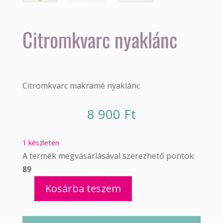
Citromkvarc nyaklánc
Citromkvarc makramé nyaklánc
8 900
Ft
1 készleten
A termék megvásárlásával szerezhető pontok:
89
Kosárba teszem
Citromkvarc
nyaklánc
mennyiség