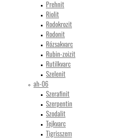
Prehnit
Riolit
Rodokrozit
Rodonit
Rózsakvarc
Rubin-zoizit
Rutilkvarc
Szelenit
ah-06
Szerafinit
Szerpentin
Szodalit
Tejkvarc
Tigrisszem