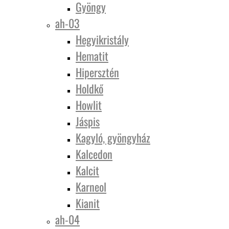
Gyöngy
ah-03
Hegyikristály
Hematit
Hipersztén
Holdkő
Howlit
Jáspis
Kagyló, gyöngyház
Kalcedon
Kalcit
Karneol
Kianit
ah-04