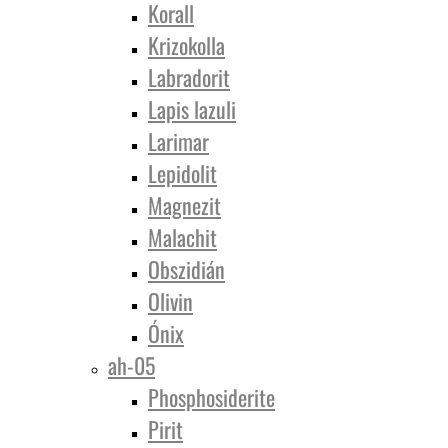
Korall
Krizokolla
Labradorit
Lapis lazuli
Larimar
Lepidolit
Magnezit
Malachit
Obszidián
Olivin
Ónix
ah-05
Phosphosiderite
Pirit