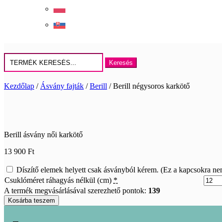
Keresés
erre:
Kezdőlap
/
Ásvány fajták
/
Berill
/ Berill négysoros karkötő
Berill ásvány női karkötő
13 900
Ft
Díszítő elemek helyett csak ásványból kérem. (Ez a kapcsokra ne
Csuklóméret ráhagyás nélkül (cm)
*
A termék megvásárlásával szerezhető pontok:
139
Berill
Kosárba teszem
négysoros
karkötő