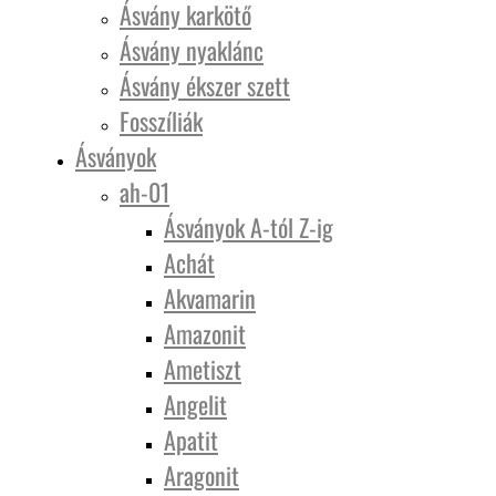
Ásvány karkötő
Ásvány nyaklánc
Ásvány ékszer szett
Fosszíliák
Ásványok
ah-01
Ásványok A-tól Z-ig
Achát
Akvamarin
Amazonit
Ametiszt
Angelit
Apatit
Aragonit