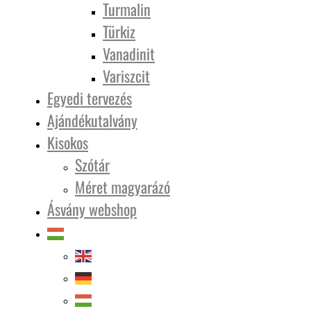
Turmalin
Türkiz
Vanadinit
Variszcit
Egyedi tervezés
Ajándékutalvány
Kisokos
Szótár
Méret magyarázó
Ásvány webshop