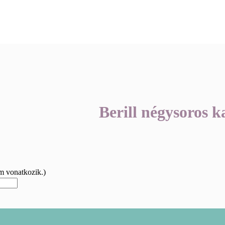
Berill négysoros k
m vonatkozik.)