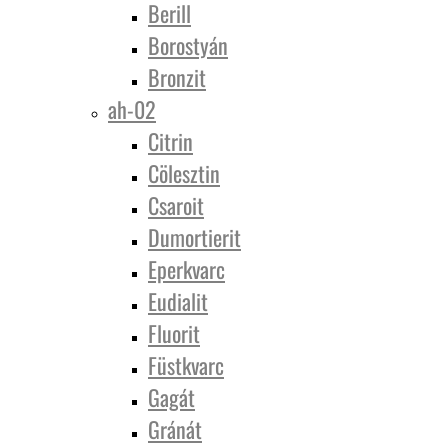
Berill
Borostyán
Bronzit
ah-02
Citrin
Cölesztin
Csaroit
Dumortierit
Eperkvarc
Eudialit
Fluorit
Füstkvarc
Gagát
Gránát