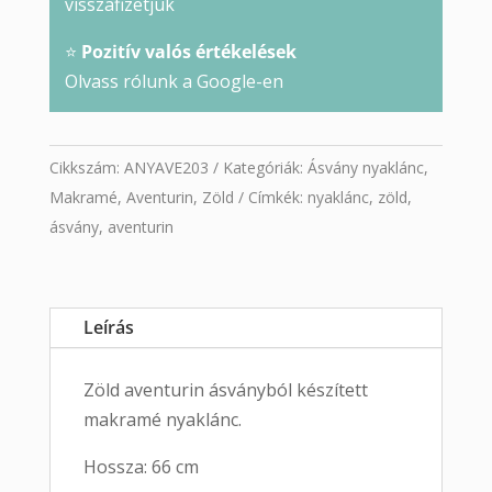
visszafizetjük
⭐
Pozitív valós értékelések
Olvass rólunk a Google-en
Cikkszám:
ANYAVE203
Kategóriák:
Ásvány nyaklánc
,
Makramé
,
Aventurin
,
Zöld
Címkék:
nyaklánc
,
zöld
,
ásvány
,
aventurin
Leírás
Zöld aventurin ásványból készített
makramé nyaklánc.
Hossza: 66 cm