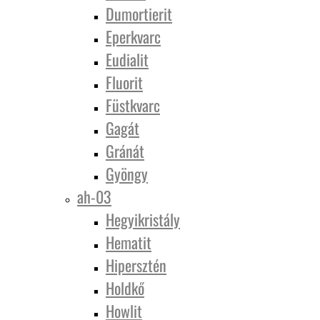
Dumortierit
Eperkvarc
Eudialit
Fluorit
Füstkvarc
Gagát
Gránát
Gyöngy
ah-03
Hegyikristály
Hematit
Hipersztén
Holdkő
Howlit