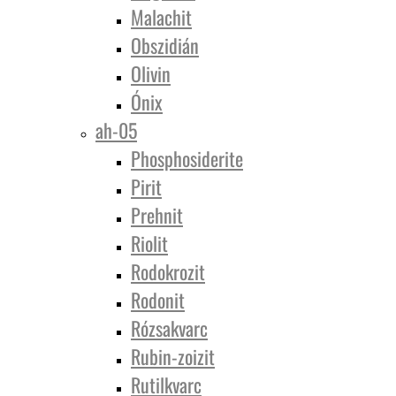
Malachit
Obszidián
Olivin
Ónix
ah-05
Phosphosiderite
Pirit
Prehnit
Riolit
Rodokrozit
Rodonit
Rózsakvarc
Rubin-zoizit
Rutilkvarc