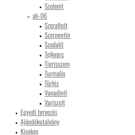
Szelenit
ah-06
Szerafinit
Szerpentin
Szodalit
Tejkvarc
Tigrisszem
Turmalin
Türkiz
Vanadinit
Variszcit
Egyedi tervezés
Ajándékutalvány
Kisokos