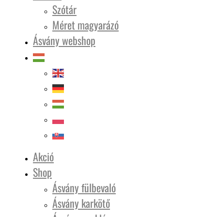
Szótár
Méret magyarázó
Ásvány webshop
Akció
Shop
Ásvány fülbevaló
Ásvány karkötő