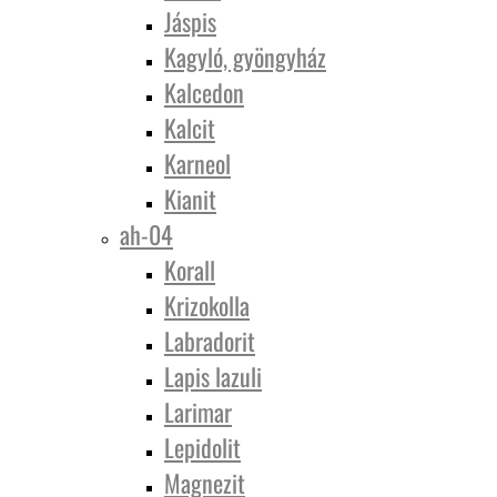
Jáspis
Kagyló, gyöngyház
Kalcedon
Kalcit
Karneol
Kianit
ah-04
Korall
Krizokolla
Labradorit
Lapis lazuli
Larimar
Lepidolit
Magnezit