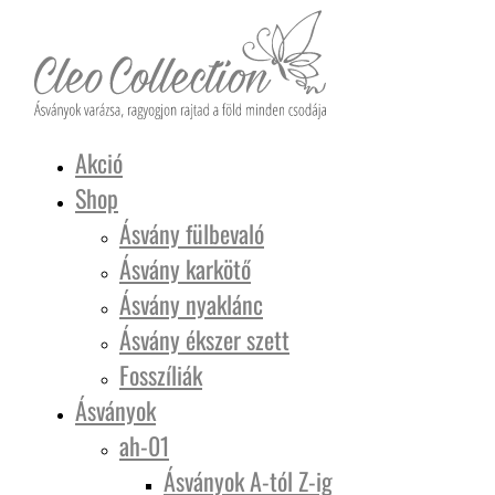
Akció
Shop
Ásvány fülbevaló
Ásvány karkötő
Ásvány nyaklánc
Ásvány ékszer szett
Fosszíliák
Ásványok
ah-01
Ásványok A-tól Z-ig