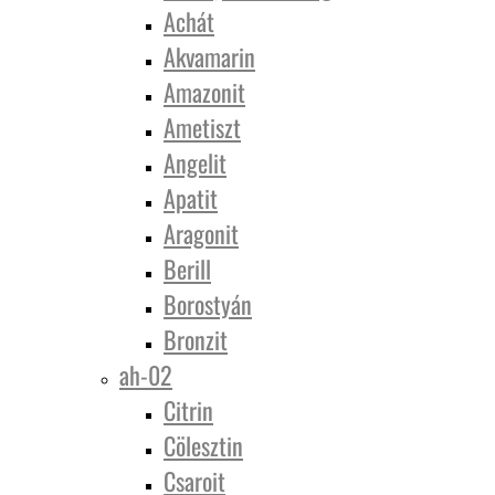
Achát
Akvamarin
Amazonit
Ametiszt
Angelit
Apatit
Aragonit
Berill
Borostyán
Bronzit
ah-02
Citrin
Cölesztin
Csaroit