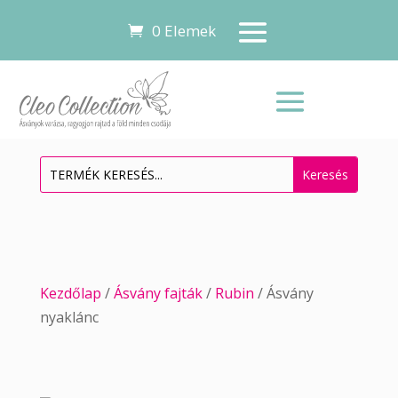
0 Elemek
Kezdőlap
/
Ásvány fajták
/
Rubin
/ Ásvány
nyaklánc