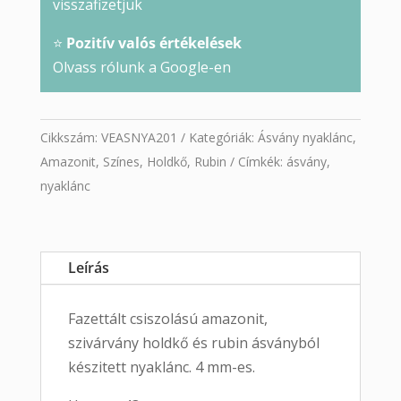
visszafizetjük
⭐
Pozitív valós értékelések
Olvass rólunk a Google-en
Cikkszám:
VEASNYA201
Kategóriák:
Ásvány nyaklánc
,
Amazonit
,
Színes
,
Holdkő
,
Rubin
Címkék:
ásvány
,
nyaklánc
Leírás
Fazettált csiszolású amazonit,
szivárvány holdkő és rubin ásványból
készitett nyaklánc. 4 mm-es.