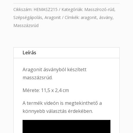
Cikkszám:
HEMASZ215
Kategóriák:
Masszírozó-rúd
,
Szépségápolás
,
Aragonit
Címkék:
aragonit
,
ásvány
,
Masszázsrúd
Leírás
Aragonit ásványból készített
masszázsrúd.
Mérete: 11,5 x 2,4 cm
A termék videón is megtekinthető a
könnyebb választás érdekében.