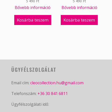
5 490
Ft
5 490
Ft
Bővebb információ
Bővebb információ
Kosárba teszem
Kosárba teszem
ÜGYFÉLSZOLGÁLAT
Email cím:
cleocollection.hu@gmail.com
Telefonszám:
+36 30 841 6811
Ügyfélszolgálati idő: