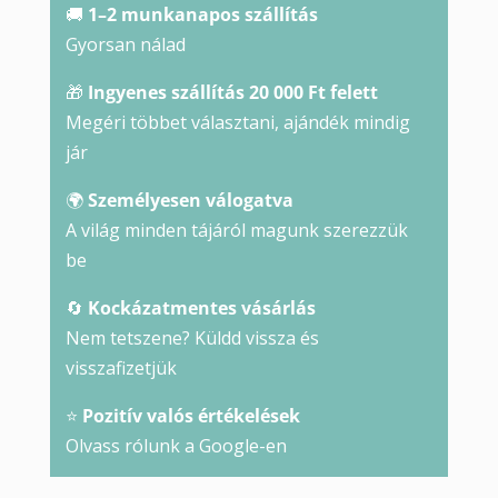
🚚
1–2 munkanapos szállítás
Gyorsan nálad
🎁
Ingyenes szállítás 20 000 Ft felett
Megéri többet választani, ajándék mindig
jár
🌍
Személyesen válogatva
A világ minden tájáról magunk szerezzük
be
🔄
Kockázatmentes vásárlás
Nem tetszene? Küldd vissza és
visszafizetjük
⭐
Pozitív valós értékelések
Olvass rólunk a Google-en