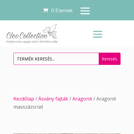
0 Elemek
Kezdőlap
/
Ásvány fajták
/
Aragonit
/ Aragonit
masszázsrúd