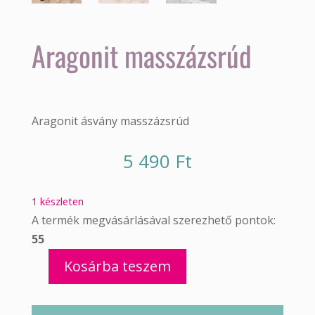
Aragonit masszázsrúd
Aragonit ásvány masszázsrúd
5 490
Ft
1 készleten
A termék megvásárlásával szerezhető pontok:
55
Kosárba teszem
Aragonit
masszázsrúd
mennyiség