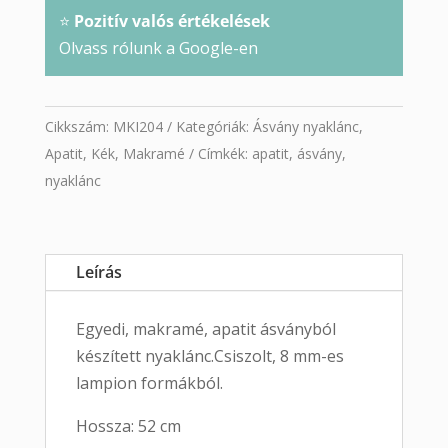
⭐
Pozitív valós értékelések
Olvass rólunk a Google-en
Cikkszám:
MKI204
Kategóriák:
Ásvány nyaklánc
,
Apatit
,
Kék
,
Makramé
Címkék:
apatit
,
ásvány
,
nyaklánc
Leírás
Egyedi, makramé, apatit ásványból
készített nyaklánc.Csiszolt, 8 mm-es
lampion formákból.
Hossza: 52 cm