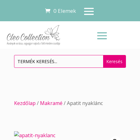
0 Elemek
Kezdőlap
/
Makramé
/ Apatit nyaklánc