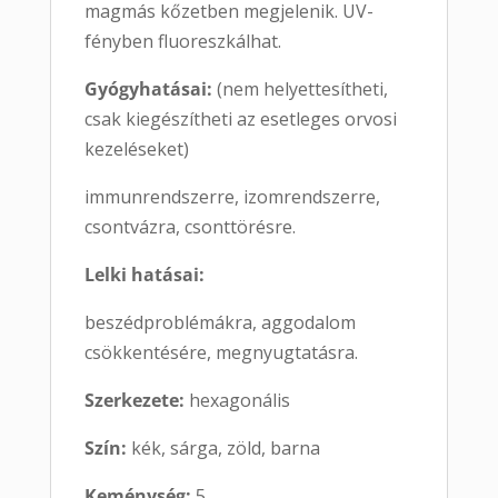
magmás kőzetben megjelenik. UV-
fényben fluoreszkálhat.
Gyógyhatásai:
(nem helyettesítheti,
csak kiegészítheti az esetleges orvosi
kezeléseket)
immunrendszerre, izomrendszerre,
csontvázra, csonttörésre.
Lelki hatásai:
beszédproblémákra, aggodalom
csökkentésére, megnyugtatásra.
Szerkezete:
hexagonális
Szín:
kék, sárga, zöld, barna
Keménység:
5