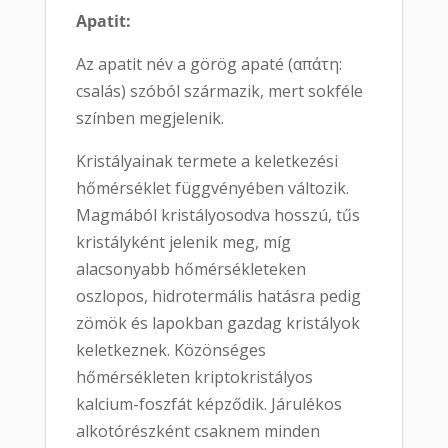
Apatit:
Az apatit név a görög apaté (απάτη:
csalás) szóból származik, mert sokféle
színben megjelenik.
Kristályainak termete a keletkezési
hőmérséklet függvényében változik.
Magmából kristályosodva hosszú, tűs
kristályként jelenik meg, míg
alacsonyabb hőmérsékleteken
oszlopos, hidrotermális hatásra pedig
zömök és lapokban gazdag kristályok
keletkeznek. Közönséges
hőmérsékleten kriptokristályos
kalcium-foszfát képződik. Járulékos
alkotórészként csaknem minden