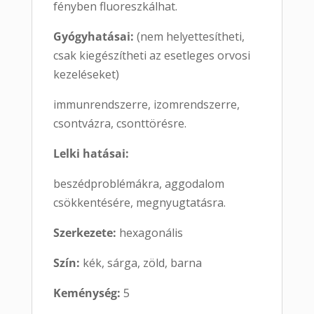
fényben fluoreszkálhat.
Gyógyhatásai:
(nem helyettesítheti,
csak kiegészítheti az esetleges orvosi
kezeléseket)
immunrendszerre, izomrendszerre,
csontvázra, csonttörésre.
Lelki hatásai:
beszédproblémákra, aggodalom
csökkentésére, megnyugtatásra.
Szerkezete:
hexagonális
Szín:
kék, sárga, zöld, barna
Keménység:
5