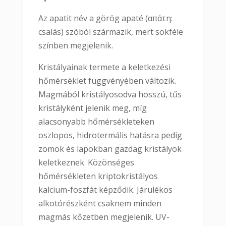
Az apatit név a görög apaté (απάτη:
csalás) szóból származik, mert sokféle
színben megjelenik.
Kristályainak termete a keletkezési
hőmérséklet függvényében változik.
Magmából kristályosodva hosszú, tűs
kristályként jelenik meg, míg
alacsonyabb hőmérsékleteken
oszlopos, hidrotermális hatásra pedig
zömök és lapokban gazdag kristályok
keletkeznek. Közönséges
hőmérsékleten kriptokristályos
kalcium-foszfát képződik. Járulékos
alkotórészként csaknem minden
magmás kőzetben megjelenik. UV-