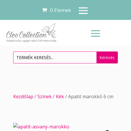
0 Elemek
Kezdőlap
/
Színek
/
Kék
/ Apatit marokkő 6 cm