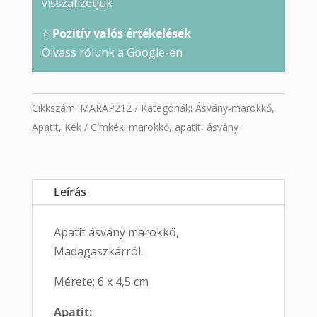
visszafizetjük
⭐
Pozitív valós értékelések
Olvass rólunk a Google-en
Cikkszám:
MARAP212
Kategóriák:
Ásvány-marokkő
,
Apatit
,
Kék
Címkék:
marokkő
,
apatit
,
ásvány
Leírás
Apatit ásvány marokkő,
Madagaszkárról.
Mérete: 6 x 4,5 cm
Apatit: