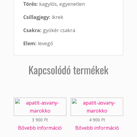
Törés:
kagylós, egyenetlen
Csillagjegy:
ikrek
Csakra:
gyökér csakra
Elem:
levegő
Kapcsolódó termékek
3 900
Ft
4 900
Ft
Bővebb információ
Bővebb információ