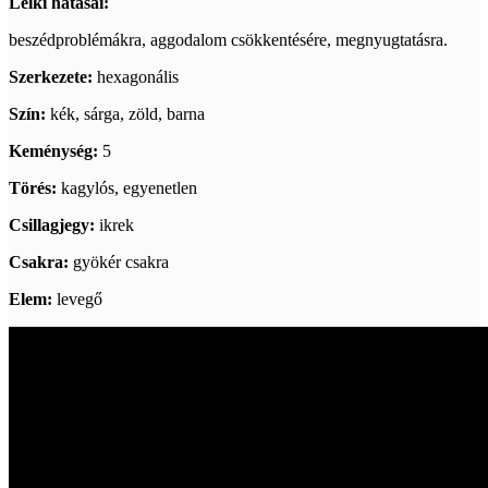
Lelki hatásai:
beszédproblémákra, aggodalom csökkentésére, megnyugtatásra.
Szerkezete:
hexagonális
Szín:
kék, sárga, zöld, barna
Keménység:
5
Törés:
kagylós, egyenetlen
Csillagjegy:
ikrek
Csakra:
gyökér csakra
Elem:
levegő