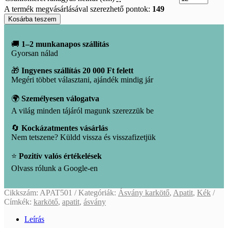
A termék megvásárlásával szerezhető pontok:
149
Apatit
Kosárba teszem
karkötő
mennyiség
🚚
1–2 munkanapos szállítás
Gyorsan nálad
🎁
Ingyenes szállítás 20 000 Ft felett
Megéri többet választani, ajándék mindig jár
🌍
Személyesen válogatva
A világ minden tájáról magunk szerezzük be
🔄
Kockázatmentes vásárlás
Nem tetszene? Küldd vissza és visszafizetjük
⭐
Pozitív valós értékelések
Olvass rólunk a Google-en
Cikkszám:
APAT501
Kategóriák:
Ásvány karkötő
,
Apatit
,
Kék
Címkék:
karkötő
,
apatit
,
ásvány
Leírás