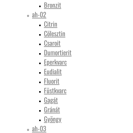
Bronzit
ah-02
Citrin
Cölesztin
Csaroit
Dumortierit
Eperkvarc
Eudialit
Fluorit
Füstkvarc
Gagát
Gránát
Gyöngy
ah-03