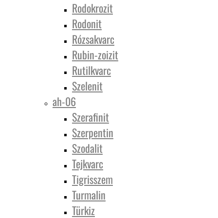
Rodokrozit
Rodonit
Rózsakvarc
Rubin-zoizit
Rutilkvarc
Szelenit
ah-06
Szerafinit
Szerpentin
Szodalit
Tejkvarc
Tigrisszem
Turmalin
Türkiz