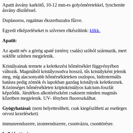
Apatit ásvány karkötő, 10-12 mm-es golyóméretekkel, fynchenite
ásvány díszítéssel.
Duplasoros, rugalmas ékszerhuzalra fűzve.
Egyedi elképzeléseket is szívesen elkészítünk:
klikk.
Apatit:
Az apatit név a görög apaté (απάτη: csalás) szóból származik, mert
sokféle színben megjelenik.
Kristályainak termete a keletkezési hőmérséklet függvényében
változik. Magmából kristályosodva hosszú, tűs kristályként jelenik
meg, míg alacsonyabb hőmérsékleteken oszlopos, hidrotermális
hatásra pedig zömök és lapokban gazdag kristályok keletkeznek.
Közönséges hőmérsékleten kriptokristályos kalcium-foszfát
képződik. Járulékos alkotórészként csaknem minden magmás
kőzetben megjelenik. UV- fényben fluoreszkálhat.
Gyógyhatásai:
(nem helyettesítheti, csak kiegészítheti az esetleges
orvosi kezeléseket)
immunrendszerre, izomrendszerre, csontvázra, csonttörésre.