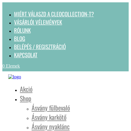
MIÉRT VÁLASZD A CLEOCOLLECTION-T?
VÁSÁRLÓI VÉLEMÉNYEK
RÓLUNK
BLOG
BELÉPÉS / REGISZTRÁCIÓ
KAPCSOLAT
0 Elemek
Akció
Shop
Ásvány fülbevaló
Ásvány karkötő
Ásvány nyaklánc