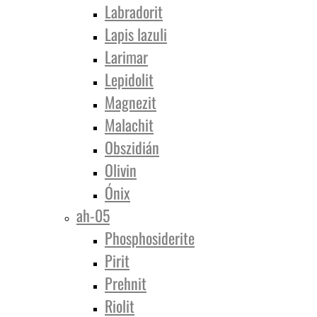
Labradorit
Lapis lazuli
Larimar
Lepidolit
Magnezit
Malachit
Obszidián
Olivin
Ónix
ah-05
Phosphosiderite
Pirit
Prehnit
Riolit