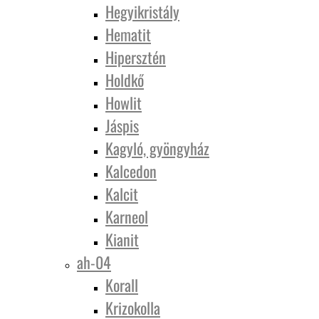
Hegyikristály
Hematit
Hipersztén
Holdkő
Howlit
Jáspis
Kagyló, gyöngyház
Kalcedon
Kalcit
Karneol
Kianit
ah-04
Korall
Krizokolla