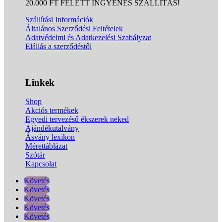
20.000 FT FELETT INGYENES SZÁLLÍTÁS!
Szállítási Információk
Általános Szerződési Feltételek
Adatvédelmi és Adatkezelési Szabályzat
Elállás a szerződéstől
Linkek
Shop
Akciós termékek
Egyedi tervezésű ékszerek neked
Ajándékutalvány
Ásvány lexikon
Mérettáblázat
Szótár
Kapcsolat
Követés
Követés
Követés
Követés
Követés