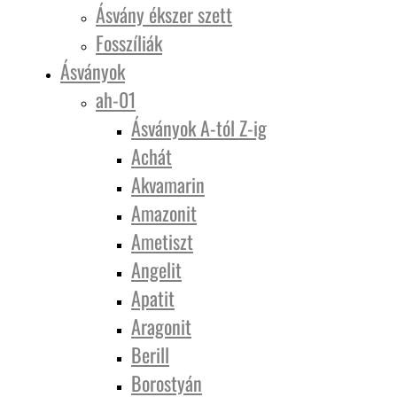
Ásvány ékszer szett
Fosszíliák
Ásványok
ah-01
Ásványok A-tól Z-ig
Achát
Akvamarin
Amazonit
Ametiszt
Angelit
Apatit
Aragonit
Berill
Borostyán