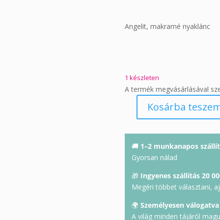
Angelit, makramé nyaklánc
1 készleten
A termék megvásárlásával sz
Kosárba tesze
Angelit
nyaklánc
mennyiség
🚚
1–2 munkanapos szállít
Gyorsan nálad
🎁
Ingyenes szállítás 20 00
Megéri többet választani, a
🌍
Személyesen válogatva
A világ minden tájáról mag