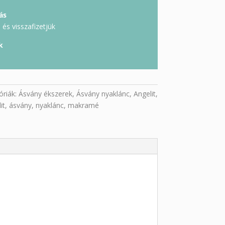
ás
és visszafizetjük
k
óriák:
Ásvány ékszerek
,
Ásvány nyaklánc
,
Angelit
,
it
,
ásvány
,
nyaklánc
,
makramé