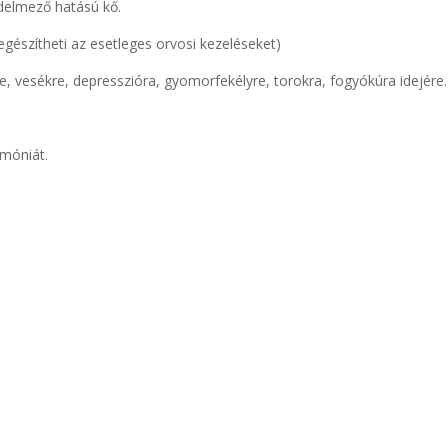
édelmező hatású kő.
iegészítheti az esetleges orvosi kezeléseket)
e, vesékre, depresszióra, gyomorfekélyre, torokra, fogyókúra idejére.
rmóniát.