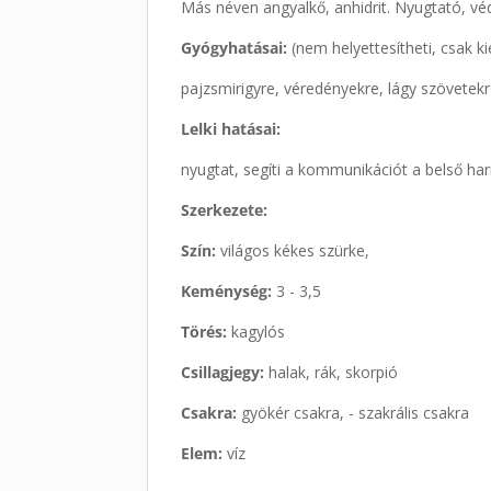
Más néven angyalkő, anhidrit. Nyugtató, v
Gyógyhatásai:
(nem helyettesítheti, csak k
pajzsmirigyre, véredényekre, lágy szövetekr
Lelki hatásai:
nyugtat, segíti a kommunikációt a belső ha
Szerkezete:
Szín:
világos kékes szürke,
Keménység:
3 - 3,5
Törés:
kagylós
Csillagjegy:
halak, rák, skorpió
Csakra:
gyökér csakra, - szakrális csakra
Elem:
víz