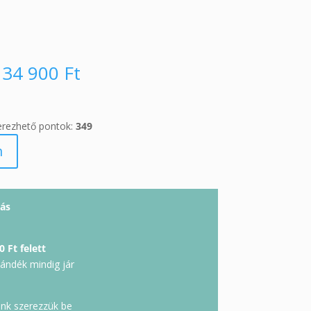
34 900
Ft
erezhető pontok:
349
m
ás
0 Ft felett
jándék mindig jár
unk szerezzük be