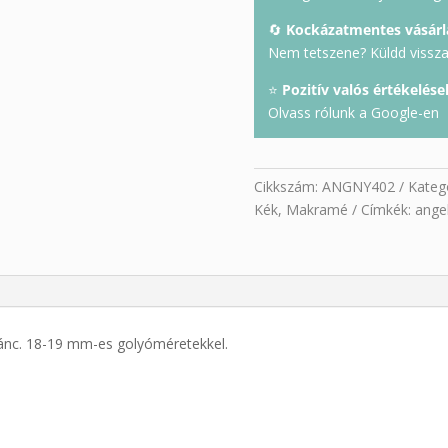
🔄
Kockázatmentes vásárl
Nem tetszene? Küldd vissza 
⭐
Pozitív valós értékelése
Olvass rólunk a Google-en
Cikkszám:
ANGNY402
Kateg
Kék
,
Makramé
Címkék:
angel
lánc. 18-19 mm-es golyóméretekkel.