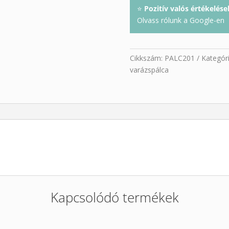
⭐
Pozitív valós értékelése
Olvass rólunk a Google-en
Cikkszám:
PALC201
Kategór
varázspálca
Kapcsolódó termékek