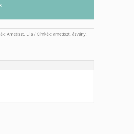
k
iák:
Ametiszt
,
Lila
Címkék:
ametiszt
,
ásvány
,