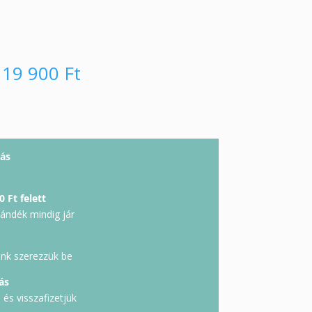
19 900
Ft
ás
0 Ft felett
jándék mindig jár
unk szerezzük be
ás
és visszafizetjük