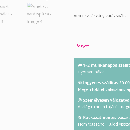
Ametiszt ásvány varázspálca
Elfogyott
🚚
1–2 munkanapos szállít
Gyorsan nálad
🎁
Ingyenes szállítás 20 00
Megéri többet választani, a
🌍
Személyesen válogatva
A világ minden tájáról mag
🔄
Kockázatmentes vásárl
Nem tetszene? Küldd vissza 