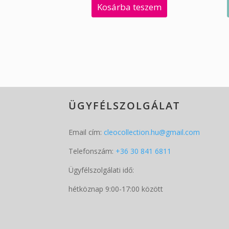
Kosárba teszem
ÜGYFÉLSZOLGÁLAT
Email cím:
cleocollection.hu@gmail.com
Telefonszám:
+36 30 841 6811
Ügyfélszolgálati idő:
hétköznap 9:00-17:00 között