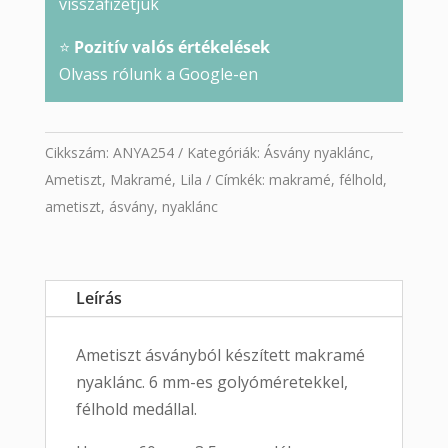
visszafizetjük
⭐
Pozitív valós értékelések
Olvass rólunk a Google-en
Cikkszám:
ANYA254
Kategóriák:
Ásvány nyaklánc
,
Ametiszt
,
Makramé
,
Lila
Címkék:
makramé
,
félhold
,
ametiszt
,
ásvány
,
nyaklánc
Leírás
Ametiszt ásványból készített makramé
nyaklánc. 6 mm-es golyóméretekkel,
félhold medállal.