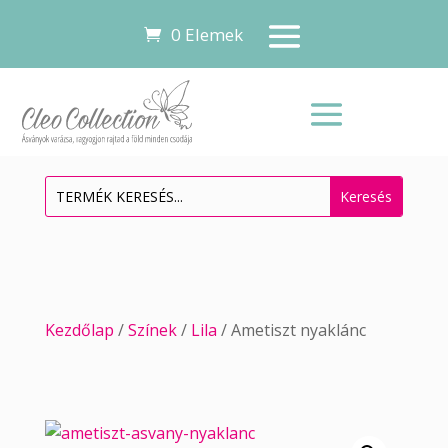
0 Elemek
Kezdőlap
/
Színek
/
Lila
/ Ametiszt nyaklánc