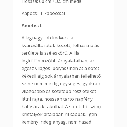
Hossza: 60 cm +3,5 cm medál
Kapocs: T kapoccsal
Ametiszt
A legnagyobb kedvenc a
kvarcváltozatok között, felhasználási
területe is széleskörű. A lila
legkülönbözőbb árnyalataiban, az
egész világos ibolyaszínen át a sötét
kékesliláig sok árnyalatban fellelhető.
Színe nem mindig egységes, gyakran
világosabb és sötétebb részleteket
látni rajta, hosszan tartó napfény
hatására kifakulhat. A sötétebb színű
kristályok általában ritkábbak. Igen
kemény, rideg anyag, nem hasad,