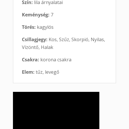
Szín:
lila árnyalatai
Keménység:
7
Törés:
kagylós
Csillagjegy:
Kos, Szűz, Skorpió, Nyilas,
Vízöntő, Halak
Csakra:
korona csakra
Elem:
tűz, levegő