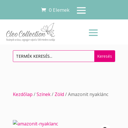
0 Elemek
Kezdőlap
/
Színek
/
Zöld
/ Amazonit nyaklánc