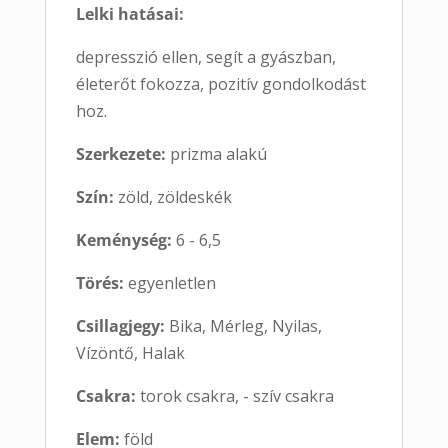
Lelki hatásai:
depresszió ellen, segít a gyászban,
életerőt fokozza, pozitív gondolkodást
hoz.
Szerkezete:
prizma alakú
Szín:
zöld, zöldeskék
Keménység:
6 - 6,5
Törés:
egyenletlen
Csillagjegy:
Bika, Mérleg, Nyilas,
Vízöntő, Halak
Csakra:
torok csakra, - szív csakra
Elem:
föld