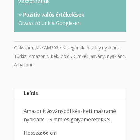
visszafizetjük
⭐
Pozitív valós értékelések
Olvass rólunk a Google-en
Cikkszám:
ANYAM205
Kategóriák:
Ásvány nyaklánc
,
Türkiz
,
Amazonit
,
Kék
,
Zöld
Címkék:
ásvány
,
nyaklánc
,
Amazonit
Leírás
Amazonit ásványból készített makramé
nyaklánc. 19 mm-es golyóméretekkel.
Hossza: 66 cm