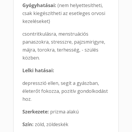
Gyógyhatásai:
(nem helyettesítheti,
csak kiegészítheti az esetleges orvosi
kezeléseket)
csontritkulásra, menstruációs
panaszokra, stresszre, pajzsmirigyre,
májra, torokra, terhesség, - szülés
közben.
Lelki hatásai:
depresszió ellen, segít a gyászban,
életerőt fokozza, pozitív gondolkodást
hoz.
Szerkezete:
prizma alakú
Szín:
zöld, zöldeskék