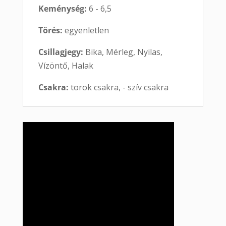
Keménység:
6 - 6,5
Törés:
egyenletlen
Csillagjegy:
Bika, Mérleg, Nyilas,
Vízöntő, Halak
Csakra:
torok csakra, - szív csakra