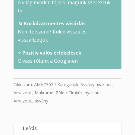
A világ minden tájáról magunk szerezzük
be
🔄
Kockázatmentes vásárlás
Nem tetszene? Küldd vissza és
visszafizetjük
⭐
Pozitív valós értékelések
Olvass rólunk a Google-en
Cikkszám:
AMAZ302
Kategóriák:
Ásvány nyaklánc
,
Amazonit
,
Makramé
,
Zöld
Címkék:
nyaklánc
,
Amazonit
,
ásvány
Leírás