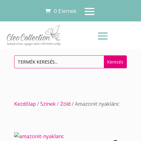
0 Elemek
Kezdőlap
/
Színek
/
Zöld
/ Amazonit nyaklánc