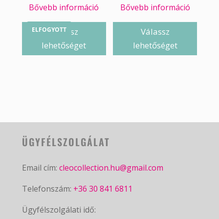
Bővebb információ
Bővebb információ
ELFOGYOTT
Válassz
Válassz
lehetőséget
lehetőséget
ÜGYFÉLSZOLGÁLAT
Email cím:
cleocollection.hu@gmail.com
Telefonszám:
+36 30 841 6811
Ügyfélszolgálati idő: