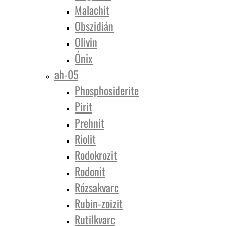
Malachit
Obszidián
Olivin
Ónix
ah-05
Phosphosiderite
Pirit
Prehnit
Riolit
Rodokrozit
Rodonit
Rózsakvarc
Rubin-zoizit
Rutilkvarc