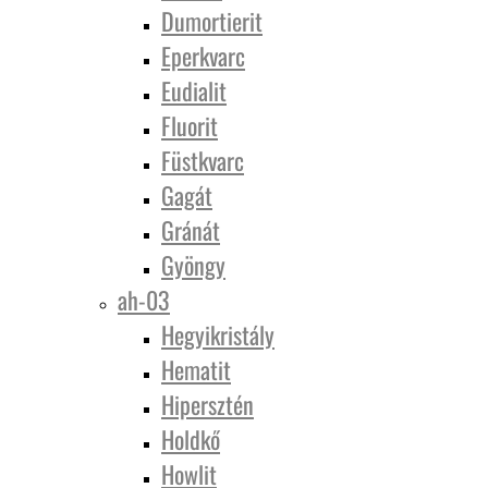
Dumortierit
Eperkvarc
Eudialit
Fluorit
Füstkvarc
Gagát
Gránát
Gyöngy
ah-03
Hegyikristály
Hematit
Hipersztén
Holdkő
Howlit