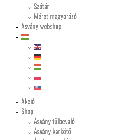
Szótár
Méret magyarázó
Ásvány webshop
Akció
Shop
Ásvány fülbevaló
Ásvány karkötő