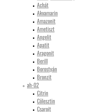
Achát
Akvamarin
Amazonit
Ametiszt
Angelit
Apatit
Aragonit
Berill
Borostyán
Bronzit
ah-02
Citrin
Cölesztin
Csaroit