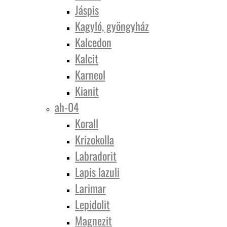
Jáspis
Kagyló, gyöngyház
Kalcedon
Kalcit
Karneol
Kianit
ah-04
Korall
Krizokolla
Labradorit
Lapis lazuli
Larimar
Lepidolit
Magnezit