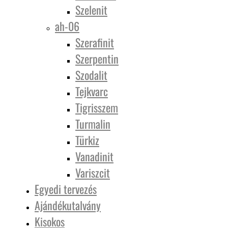
Szelenit
ah-06
Szerafinit
Szerpentin
Szodalit
Tejkvarc
Tigrisszem
Turmalin
Türkiz
Vanadinit
Variszcit
Egyedi tervezés
Ajándékutalvány
Kisokos