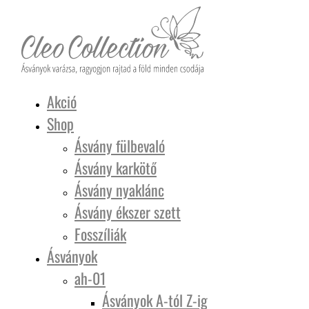
Akció
Shop
Ásvány fülbevaló
Ásvány karkötő
Ásvány nyaklánc
Ásvány ékszer szett
Fosszíliák
Ásványok
ah-01
Ásványok A-tól Z-ig