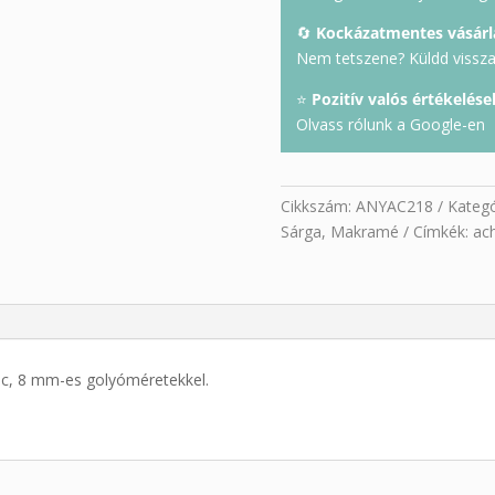
🔄
Kockázatmentes vásárl
Nem tetszene? Küldd vissza 
⭐
Pozitív valós értékelése
Olvass rólunk a Google-en
Cikkszám:
ANYAC218
Kategó
Sárga
,
Makramé
Címkék:
ac
nc, 8 mm-es golyóméretekkel.