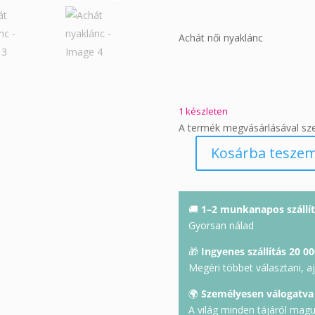
Achát női nyaklánc
1 készleten
A termék megvásárlásával sz
Kosárba tesze
Achát
nyaklánc
mennyiség
🚚
1–2 munkanapos szállít
Gyorsan nálad
🎁
Ingyenes szállítás 20 00
Megéri többet választani, a
🌍
Személyesen válogatva
A világ minden tájáról mag