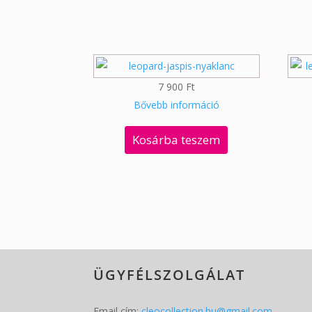
7 900
Ft
Bővebb információ
Kosárba teszem
ÜGYFÉLSZOLGÁLAT
Email cím:
cleocollection.hu@gmail.com