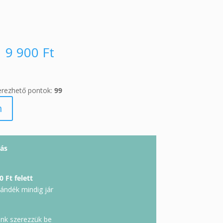
9 900
Ft
erezhető pontok:
99
m
ás
0 Ft felett
jándék mindig jár
unk szerezzük be