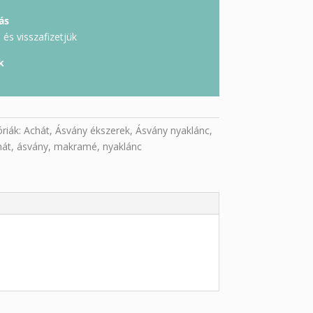
ás
és visszafizetjük
k
riák:
Achát
,
Ásvány ékszerek
,
Ásvány nyaklánc
,
hát
,
ásvány
,
makramé
,
nyaklánc