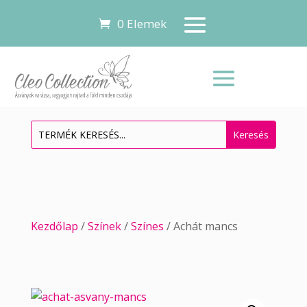
0 Elemek
Kezdőlap
/
Színek
/
Színes
/ Achát mancs