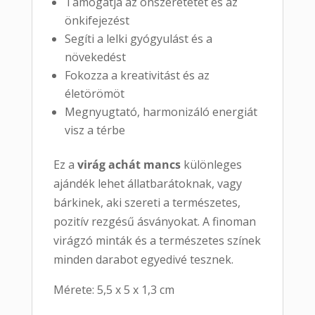
Támogatja az önszeretetet és az
önkifejezést
Segíti a lelki gyógyulást és a
növekedést
Fokozza a kreativitást és az
életörömöt
Megnyugtató, harmonizáló energiát
visz a térbe
Ez a
virág achát mancs
különleges
ajándék lehet állatbarátoknak, vagy
bárkinek, aki szereti a természetes,
pozitív rezgésű ásványokat. A finoman
virágzó minták és a természetes színek
minden darabot egyedivé tesznek.
Mérete: 5,5 x 5 x 1,3 cm