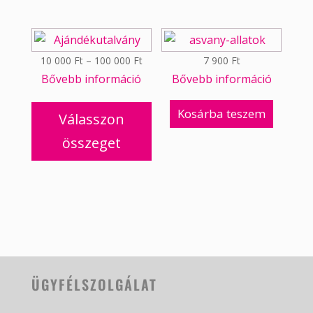
Ártartomány:
10 000
Ft
–
100 000
Ft
7 900
Ft
Bővebb információ
10
Bővebb információ
Ennek
000 Ft
Kosárba teszem
a
-
Válasszon
terméknek
100
összeget
több
000 Ft
variációja
van.
A
változatok
a
termékoldalon
választhatók
ÜGYFÉLSZOLGÁLAT
ki