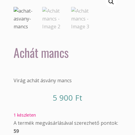
Achát mancs
Virág achát ásvány mancs
5 900
Ft
1 készleten
A termék megvásárlásával szerezhető pontok:
59