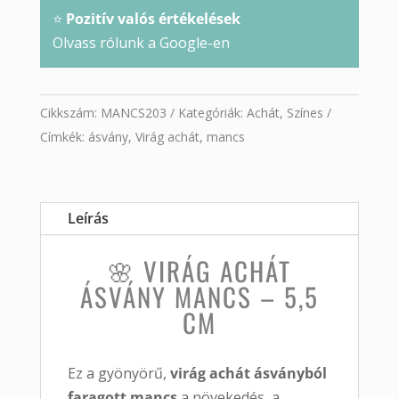
⭐
Pozitív valós értékelések
Olvass rólunk a Google-en
Cikkszám:
MANCS203
Kategóriák:
Achát
,
Színes
Címkék:
ásvány
,
Virág achát
,
mancs
Leírás
🌸 VIRÁG ACHÁT
ÁSVÁNY MANCS – 5,5
CM
Ez a gyönyörű,
virág achát ásványból
faragott mancs
a növekedés, a