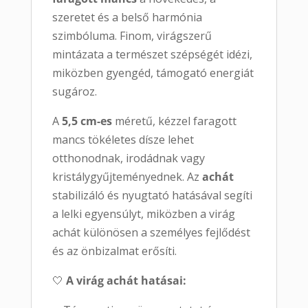
szeretet és a belső harmónia
szimbóluma. Finom, virágszerű
mintázata a természet szépségét idézi,
miközben gyengéd, támogató energiát
sugároz.
A
5,5 cm-es
méretű, kézzel faragott
mancs tökéletes dísze lehet
otthonodnak, irodádnak vagy
kristálygyűjteményednek. Az
achát
stabilizáló és nyugtató hatásával segíti
a lelki egyensúlyt, miközben a virág
achát különösen a személyes fejlődést
és az önbizalmat erősíti.
🤍
A virág achát hatásai: