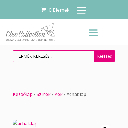
0 Elemek
Kezdőlap
/
Színek
/
Kék
/ Achát lap