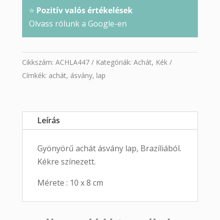
⭐
Pozitív valós értékelések
Olvass rólunk a Google-en
Cikkszám:
ACHLA447
Kategóriák:
Achát
,
Kék
Címkék:
achát
,
ásvány
,
lap
Leírás
Gyönyörű achát ásvány lap, Brazíliából.
Kékre színezett.
Mérete : 10 x 8 cm