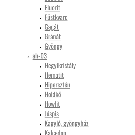
Fluorit
Füstkvarc
Gagát
Gránát
Gyöngy
ah-03
Hegyikristály
Hematit
Hipersztén
Holdkő
Howlit
Jáspis
Kagyló, gyöngyház
Kalcedon