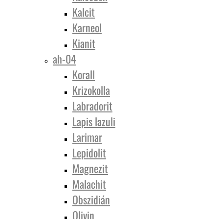
Kalcit
Karneol
Kianit
ah-04
Korall
Krizokolla
Labradorit
Lapis lazuli
Larimar
Lepidolit
Magnezit
Malachit
Obszidián
Olivin