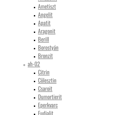
Ametiszt
Angelit
Apatit
Aragonit
Berill
Borostyán
Bronzit
ah-02
Citrin
Cölesztin
Csaroit
Dumortierit
Eperkvarc
Eudialit