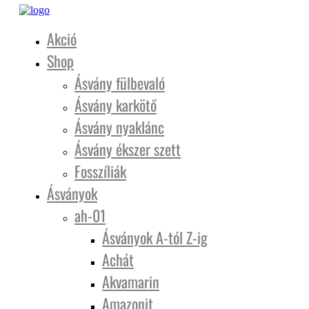
Akció
Shop
Ásvány fülbevaló
Ásvány karkötő
Ásvány nyaklánc
Ásvány ékszer szett
Fosszíliák
Ásványok
ah-01
Ásványok A-tól Z-ig
Achát
Akvamarin
Amazonit