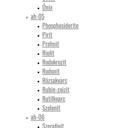
Ónix
ah-05
Phosphosiderite
Pirit
Prehnit
Riolit
Rodokrozit
Rodonit
Rózsakvarc
Rubin-zoizit
Rutilkvarc
Szelenit
ah-06
Szerafinit