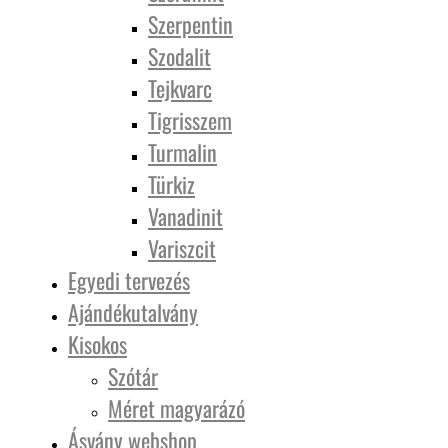
Szerpentin
Szodalit
Tejkvarc
Tigrisszem
Turmalin
Türkiz
Vanadinit
Variszcit
Egyedi tervezés
Ajándékutalvány
Kisokos
Szótár
Méret magyarázó
Ásvány webshop