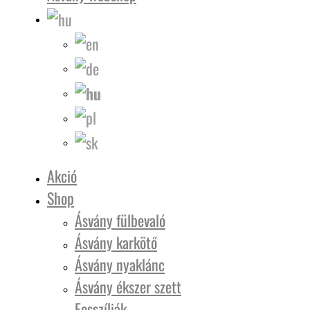
Akció
Shop
Ásvány fülbevaló
Ásvány karkötő
Ásvány nyaklánc
Ásvány ékszer szett
Fosszíliák