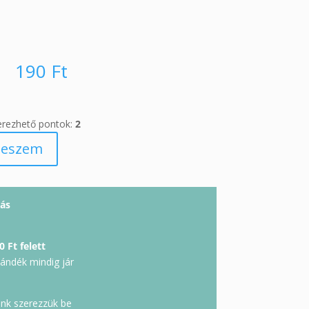
190
Ft
erezhető pontok:
2
teszem
ás
0 Ft felett
jándék mindig jár
unk szerezzük be