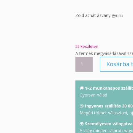
Zöld achát ásvány gyűrű
55 készleten
A termék megvásárlásával sz
Achát
Kosárba 
gyűrű
(52)
mennyiség
🚚
1–2 munkanapos szállít
Gyorsan nálad
🎁
Ingyenes szállítás 20 00
Megéri többet választani, a
🌍
Személyesen válogatva
A világ minden tájáról mag