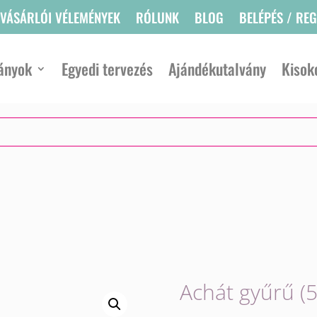
VÁSÁRLÓI VÉLEMÉNYEK
RÓLUNK
BLOG
BELÉPÉS / RE
ányok
Egyedi tervezés
Ajándékutalvány
Kisok
Achát gyűrű (5