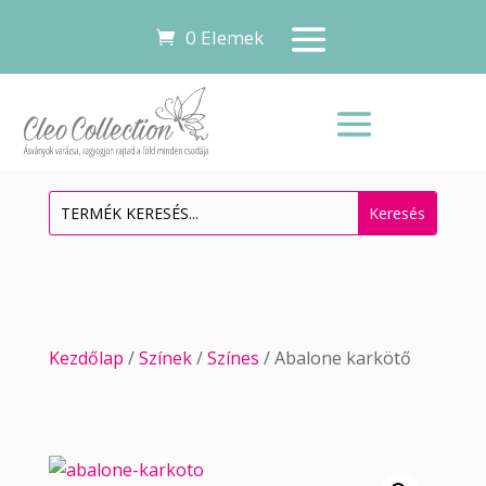
0 Elemek
Kezdőlap
/
Színek
/
Színes
/ Abalone karkötő