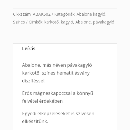
Cikkszám:
ABAK502
Kategóriák:
Abalone kagyló
,
Színes
Címkék:
karkötő
,
kagyló
,
Abalone
,
pávakagyló
Leírás
Abalone, más néven pávakagyló
karkötő, színes hematit ásvány
díszítéssel.
Erős mágneskapoccsal a könnyű
felvétel érdekében.
Egyedi elképzeléseket is szívesen
elkészítünk.