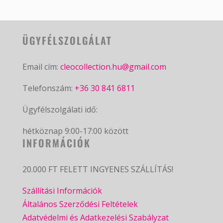
a
termékoldalon
választhatók
ÜGYFÉLSZOLGÁLAT
ki
Email cím:
cleocollection.hu@gmail.com
Telefonszám:
+36 30 841 6811
Ügyfélszolgálati idő:
hétköznap 9:00-17:00 között
INFORMÁCIÓK
20.000 FT FELETT INGYENES SZÁLLÍTÁS!
Szállítási Információk
Általános Szerződési Feltételek
Adatvédelmi és Adatkezelési Szabályzat