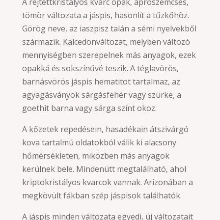
A rejtettkristályos kvarc opak, aprószemcsés,
tömör változata a jáspis, hasonlít a tűzkőhöz.
Görög neve, az iaszpisz talán a sémi nyelvekből
származik. Kalcedonváltozat, melyben változó
mennyiségben szerepelnek más anyagok, ezek
opakká és sokszínűvé teszik. A téglavörös,
barnásvörös jáspis hematitot tartalmaz, az
agyagásványok sárgásfehér vagy szürke, a
goethit barna vagy sárga színt okoz.
A kőzetek repedésein, hasadékain átszivárgó
kova tartalmú oldatokból válik ki alacsony
hőmérsékleten, miközben más anyagok
kerülnek bele. Mindenütt megtalálható, ahol
kriptokristályos kvarcok vannak. Arizonában a
megkövült fákban szép jáspisok találhatók.
A jáspis minden változata egyedi, új változatait