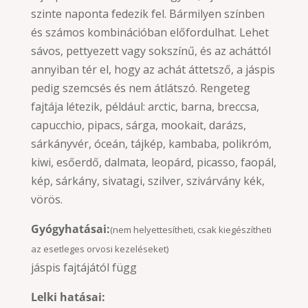
szinte naponta fedezik fel. Bármilyen színben
és számos kombinációban előfordulhat. Lehet
sávos, pettyezett vagy sokszínű, és az acháttól
annyiban tér el, hogy az achát áttetsző, a jáspis
pedig szemcsés és nem átlátszó. Rengeteg
fajtája létezik, például: arctic, barna, breccsa,
capucchio, pipacs, sárga, mookait, darázs,
sárkányvér, óceán, tájkép, kambaba, polikróm,
kiwi, esőerdő, dalmata, leopárd, picasso, faopál,
kép, sárkány, sivatagi, szilver, szivárvány kék,
vörös.
Gyógyhatásai:
(nem helyettesítheti, csak kiegészítheti
az esetleges orvosi kezeléseket)
jáspis fajtájától függ
Lelki hatásai: