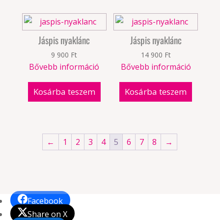
Jáspis nyaklánc
Jáspis nyaklánc
9 900
Ft
14 900
Ft
Bővebb információ
Bővebb információ
Kosárba teszem
Kosárba teszem
←
1
2
3
4
5
6
7
8
→
Facebook
Share on X