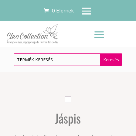
0 Elemek
Jáspis