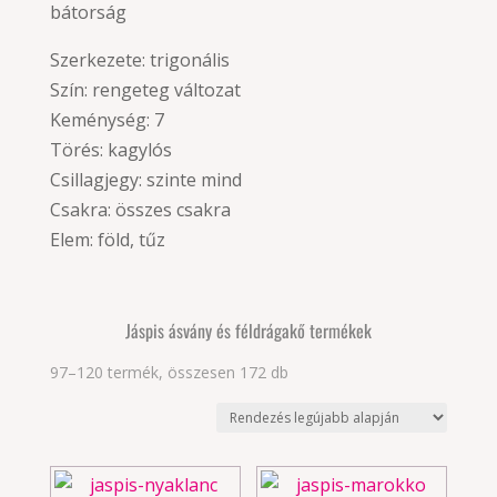
bátorság
Szerkezete: trigonális
Szín: rengeteg változat
Keménység: 7
Törés: kagylós
Csillagjegy: szinte mind
Csakra: összes csakra
Elem: föld, tűz
Jáspis ásvány és féldrágakő termékek
Sorted
97–120 termék, összesen 172 db
by
latest