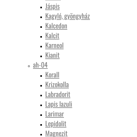
Jáspis
Kagyló, gyöngyház
Kalcedon
Kalcit
Karneol
Kianit
ah-04
Korall
Krizokolla
Labradorit
Lapis lazuli
Larimar
Lepidolit
Magnezit