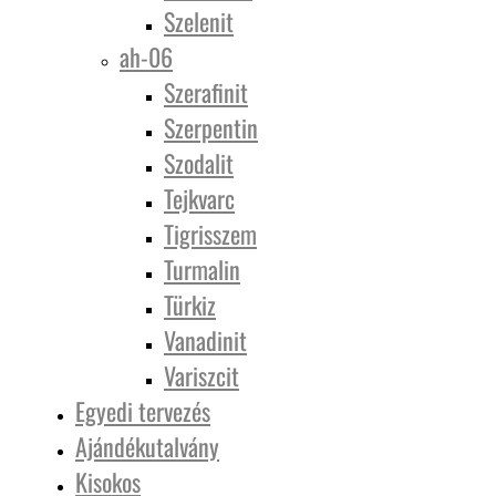
Szelenit
ah-06
Szerafinit
Szerpentin
Szodalit
Tejkvarc
Tigrisszem
Turmalin
Türkiz
Vanadinit
Variszcit
Egyedi tervezés
Ajándékutalvány
Kisokos