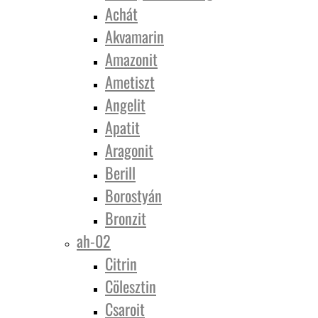
Achát
Akvamarin
Amazonit
Ametiszt
Angelit
Apatit
Aragonit
Berill
Borostyán
Bronzit
ah-02
Citrin
Cölesztin
Csaroit