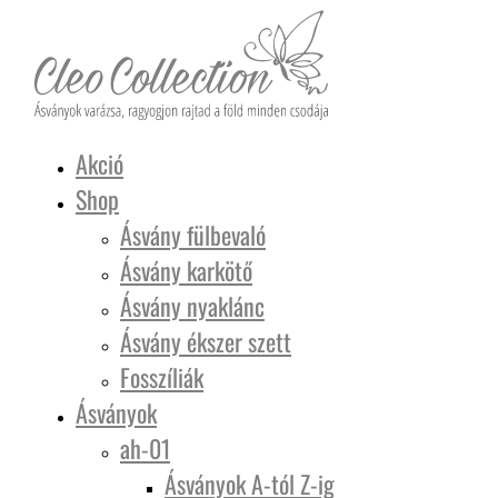
Akció
Shop
Ásvány fülbevaló
Ásvány karkötő
Ásvány nyaklánc
Ásvány ékszer szett
Fosszíliák
Ásványok
ah-01
Ásványok A-tól Z-ig