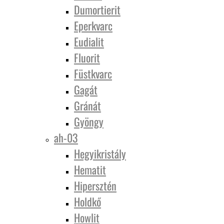
Dumortierit
Eperkvarc
Eudialit
Fluorit
Füstkvarc
Gagát
Gránát
Gyöngy
ah-03
Hegyikristály
Hematit
Hipersztén
Holdkő
Howlit