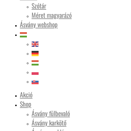
Szótár
Méret magyarázó
Ásvány webshop
Akció
Shop
Ásvány fülbevaló
Ásvány karkötő