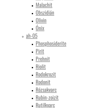
Malachit
Obszidián
Olivin
Ónix
ah-05
Phosphosiderite
Pirit
Prehnit
Riolit
Rodokrozit
Rodonit
Rózsakvarc
Rubin-zoizit
Rutilkvarc