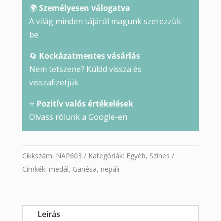
🌍
Személyesen válogatva
A világ minden tájáról magunk szerezzük
be
🔄
Kockázatmentes vásárlás
Nem tetszene? Küldd vissza és
visszafizetjük
⭐
Pozitív valós értékelések
Olvass rólunk a Google-en
Cikkszám:
NAP603
Kategóriák:
Egyéb
,
Színes
Címkék:
medál
,
Ganésa
,
nepáli
Leírás