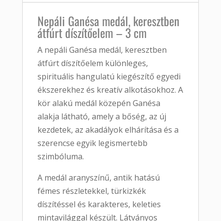
Nepáli Ganésa medál, keresztben
átfúrt díszítőelem – 3 cm
A nepáli Ganésa medál, keresztben
átfúrt díszítőelem különleges,
spirituális hangulatú kiegészítő egyedi
ékszerekhez és kreatív alkotásokhoz. A
kör alakú medál közepén Ganésa
alakja látható, amely a bőség, az új
kezdetek, az akadályok elhárítása és a
szerencse egyik legismertebb
szimbóluma.
A medál aranyszínű, antik hatású
fémes részletekkel, türkizkék
díszítéssel és karakteres, keleties
mintavilággal készült. Látványos