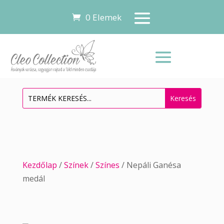
0 Elemek
Kezdőlap
/
Színek
/
Színes
/ Nepáli Ganésa
medál