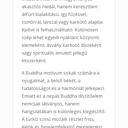
akasztós medál, hanem keresztben
átfúrt kialakítású, így fűzéssel,
zsinórral, lánccal vagy karkötő alapba
építve is felhasználható. Különösen
szép lehet egyedi nyaklánc központi
elemeként, ásvány karkötő díszeként
vagy spirituális amulett jellegű
ékszerként.
A Buddha motívum sokak számára a
nyugalmat, a belső békét, a
tudatosságot és a harmóniát jelképezi.
Emiatt ez a nepáli Buddha díszítőelem
nemcsak látványos, hanem
hangulatában is különleges kiegészítő.
A türkiz színű mozaik részlet friss,
élénk és figyelemfelkeltő megjelenést