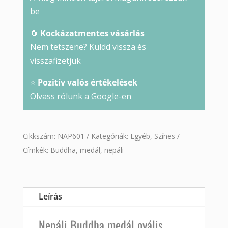
be
🔄
Kockázatmentes vásárlás
Nem tetszene? Küldd vissza és
visszafizetjük
⭐
Pozitív valós értékelések
Olvass rólunk a Google-en
Cikkszám:
NAP601
Kategóriák:
Egyéb
,
Színes
Címkék:
Buddha
,
medál
,
nepáli
Leírás
Nepáli Buddha medál ovális,