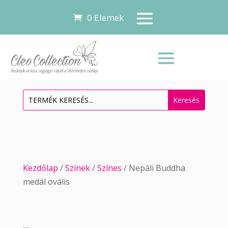
0 Elemek
Kezdőlap
/
Színek
/
Színes
/ Nepáli Buddha
medál ovális