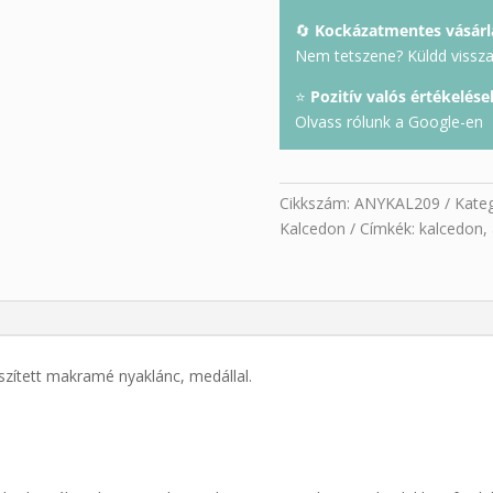
🔄
Kockázatmentes vásárl
Nem tetszene? Küldd vissza 
⭐
Pozitív valós értékelése
Olvass rólunk a Google-en
Cikkszám:
ANYKAL209
Kateg
Kalcedon
Címkék:
kalcedon
,
szített makramé nyaklánc, medállal.