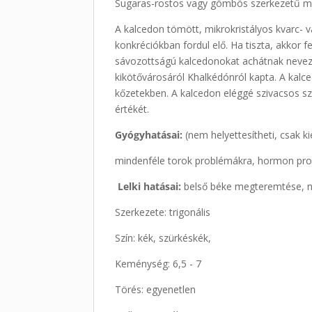
Sugaras-rostos vagy gömbös szerkezetű mikr
A kalcedon tömött, mikrokristályos kvarc- 
konkréciókban fordul elő. Ha tiszta, akkor
sávozottságú kalcedonokat achátnak nevezik.
kikötővárosáról Khalkédónról kapta. A kalc
kőzetekben. A kalcedon eléggé szivacsos s
értékét.
Gyógyhatásai:
(nem helyettesítheti, csak k
mindenféle torok problémákra, hormon pro
Lelki hatásai:
belső béke megteremtése, 
Szerkezete: trigonális
Szín: kék, szürkéskék,
Keménység: 6,5 - 7
Törés: egyenetlen