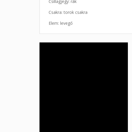
Csillagjegy: rák
Csakra: torok csakra
Elem: levegő