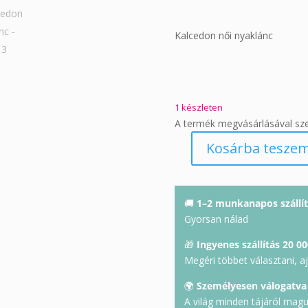
Kalcedon női nyaklánc
1 készleten
A termék megvásárlásával sz
Kosárba tesze
Kalcedon
nyaklánc
mennyiség
🚚
1–2 munkanapos szállít
Gyorsan nálad
🎁
Ingyenes szállítás 20 00
Megéri többet választani, a
🌍
Személyesen válogatva
A világ minden tájáról mag