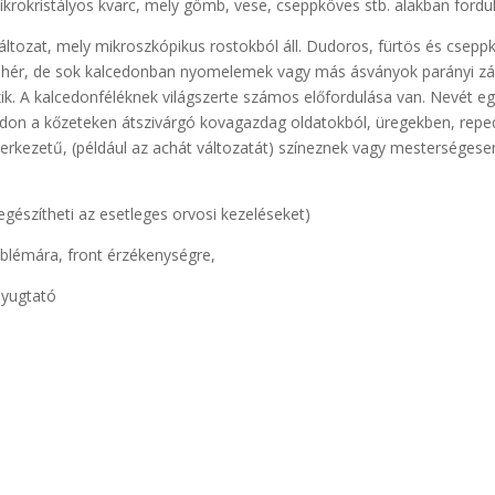
okristályos kvarc, mely gömb, vese, cseppköves stb. alakban fordul
változat, mely mikroszkópikus rostokból áll. Dudoros, fürtös és cse
 fehér, de sok kalcedonban nyomelemek vagy más ásványok parányi zár
 A kalcedonféléknek világszerte számos előfordulása van. Nevét egyko
edon a kőzeteken átszivárgó kovagazdag oldatokból, üregekben, repedé
zerkezetű, (például az achát változatát) színeznek vagy mestersége
iegészítheti az esetleges orvosi kezeléseket)
blémára, front érzékenységre,
nyugtató