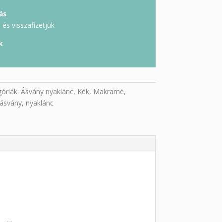
ás
és visszafizetjük
k
óriák:
Ásvány nyaklánc
,
Kék
,
Makramé
,
ásvány
,
nyaklánc