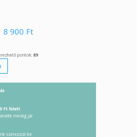
8 900
Ft
erezhető pontok:
89
m
ás
0 Ft felett
jándék mindig jár
unk szerezzük be