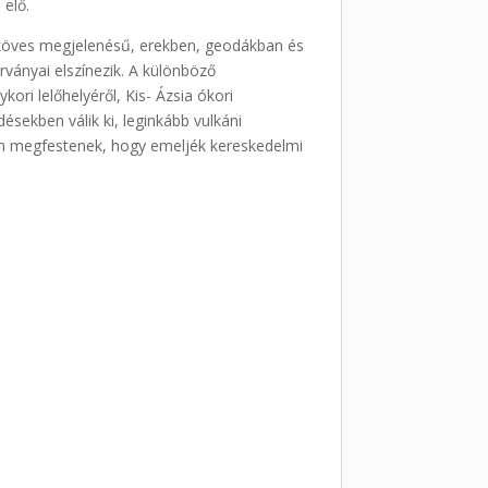
 elő.
ppköves megjelenésű, erekben, geodákban és
ványai elszínezik. A különböző
ri lelőhelyéről, Kis- Ázsia ókori
sekben válik ki, leginkább vulkáni
sen megfestenek, hogy emeljék kereskedelmi