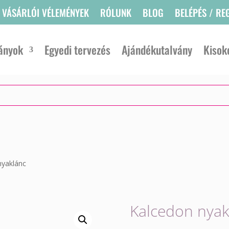
VÁSÁRLÓI VÉLEMÉNYEK
RÓLUNK
BLOG
BELÉPÉS / RE
ányok
Egyedi tervezés
Ajándékutalvány
Kisok
nyaklánc
Kalcedon nyak