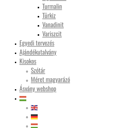
Turmalin
Türkiz
Vanadinit
Variszcit
Egyedi tervezés
Ajándékutalvány
Kisokos
Szótár
Méret magyarázó
Ásvány webshop