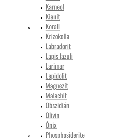
Karneol
Kianit
Korall
Krizokolla
Labradorit
Lapis lazuli
Larimar
Lepidolit
Magnezit
Malachit
Obszidián
Olivin
Ónix
Phosphosiderite