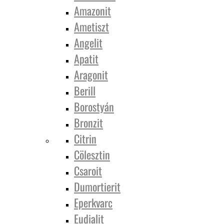
Amazonit
Ametiszt
Angelit
Apatit
Aragonit
Berill
Borostyán
Bronzit
Citrin
Cölesztin
Csaroit
Dumortierit
Eperkvarc
Eudialit