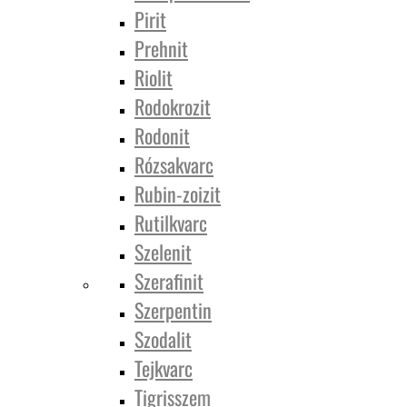
Pirit
Prehnit
Riolit
Rodokrozit
Rodonit
Rózsakvarc
Rubin-zoizit
Rutilkvarc
Szelenit
Szerafinit
Szerpentin
Szodalit
Tejkvarc
Tigrisszem