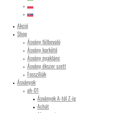
Akció
Shop
Ásvány fülbevaló
Ásvány karkötő
Ásvány nyaklánc
Ásvány ékszer szett
Fosszíliák
Ásványok
ah-01
Ásványok A-tól Z-ig
Achát