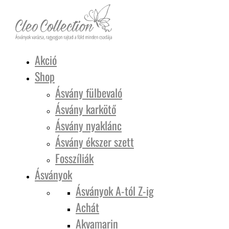
Akció
Shop
Ásvány fülbevaló
Ásvány karkötő
Ásvány nyaklánc
Ásvány ékszer szett
Fosszíliák
Ásványok
Ásványok A-tól Z-ig
Achát
Akvamarin