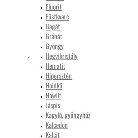
Fluorit
Füstkvarc
Gagát
Gránát
Gyöngy
Hegyikristály
Hematit
Hipersztén
Holdkő
Howlit
Jáspis
Kagyló, gyöngyház
Kalcedon
Kalcit