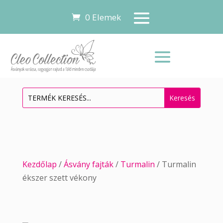
0 Elemek
Kezdőlap
/
Ásvány fajták
/
Turmalin
/ Turmalin
ékszer szett vékony