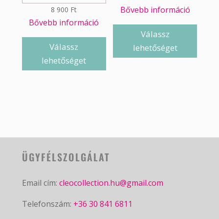
Bővebb információ
8 900
Ft
Bővebb információ
Válassz
Válassz
lehetőséget
lehetőséget
ÜGYFÉLSZOLGÁLAT
Email cím:
cleocollection.hu@gmail.com
Telefonszám:
+36 30 841 6811