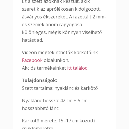
Ez a szett azoknak készült, akik
szeretik az aprólékosan kidolgozott,
ásványos ékszereket. A fazettált 2 mm-
es szemek finom ragyogása
különleges, mégis könnyen viselhető
hatást ad.
Videón megtekinthetők karkötőink
Facebook
oldalunkon.
Akciós termékeinket
itt találod.
Tulajdonságok:
Szett tartalma: nyaklánc és karkötő
Nyaklánc hossza: 42 cm + 5 cm
hosszabbító lánc
Karkötő mérete: 15–17 cm közötti
csuklóméretre