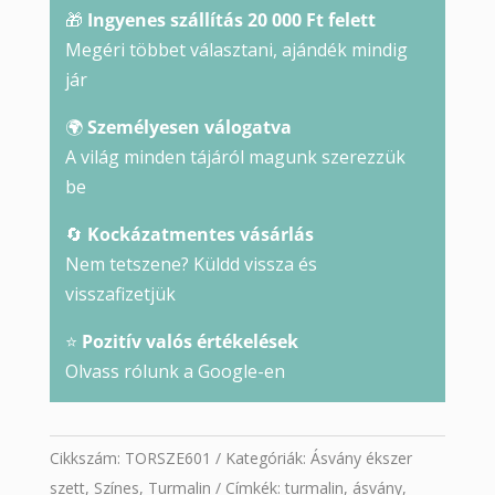
🎁
Ingyenes szállítás 20 000 Ft felett
Megéri többet választani, ajándék mindig
jár
🌍
Személyesen válogatva
A világ minden tájáról magunk szerezzük
be
🔄
Kockázatmentes vásárlás
Nem tetszene? Küldd vissza és
visszafizetjük
⭐
Pozitív valós értékelések
Olvass rólunk a Google-en
Cikkszám:
TORSZE601
Kategóriák:
Ásvány ékszer
szett
,
Színes
,
Turmalin
Címkék:
turmalin
,
ásvány
,