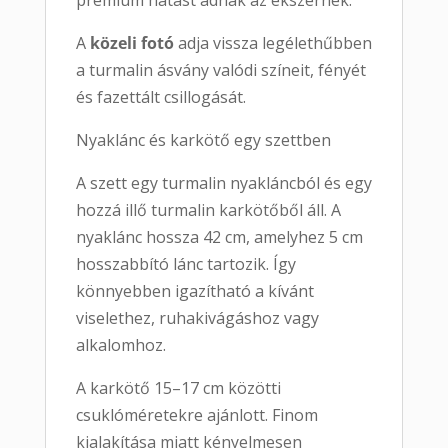
prémium hatást adnak az ékszernek.
A
közeli fotó
adja vissza legélethűbben
a turmalin ásvány valódi színeit, fényét
és fazettált csillogását.
Nyaklánc és karkötő egy szettben
A szett egy turmalin nyakláncból és egy
hozzá illő turmalin karkötőből áll. A
nyaklánc hossza 42 cm, amelyhez 5 cm
hosszabbító lánc tartozik. Így
könnyebben igazítható a kívánt
viselethez, ruhakivágáshoz vagy
alkalomhoz.
A karkötő 15–17 cm közötti
csuklóméretekre ajánlott. Finom
kialakítása miatt kényelmesen