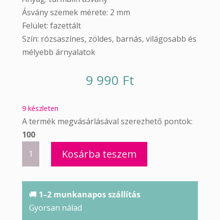
Ásvány szemek mérete: 2 mm
Felület: fazettált
Szín: rózsaszínes, zöldes, barnás, világosabb és
mélyebb árnyalatok
9 990
Ft
9 készleten
A termék megvásárlásával szerezhető pontok:
100
Turmalin
Kosárba teszem
ékszer
szett
vékony
🚚
1–2 munkanapos szállítás
mennyiség
Gyorsan nálad