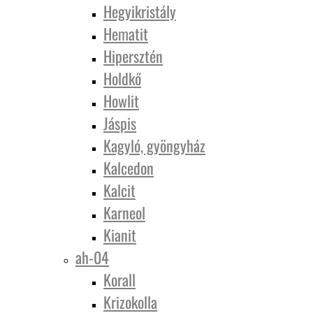
Hegyikristály
Hematit
Hipersztén
Holdkő
Howlit
Jáspis
Kagyló, gyöngyház
Kalcedon
Kalcit
Karneol
Kianit
ah-04
Korall
Krizokolla