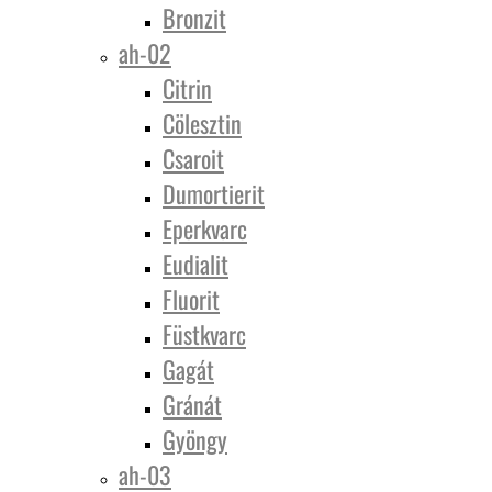
Bronzit
ah-02
Citrin
Cölesztin
Csaroit
Dumortierit
Eperkvarc
Eudialit
Fluorit
Füstkvarc
Gagát
Gránát
Gyöngy
ah-03