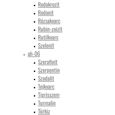
Rodokrozit
Rodonit
Rózsakvarc
Rubin-zoizit
Rutilkvarc
Szelenit
ah-06
Szerafinit
Szerpentin
Szodalit
Tejkvarc
Tigrisszem
Turmalin
Türkiz