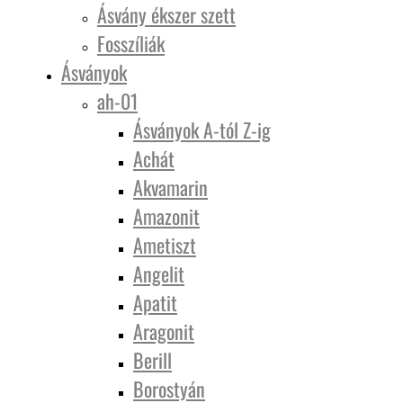
Ásvány ékszer szett
Fosszíliák
Ásványok
ah-01
Ásványok A-tól Z-ig
Achát
Akvamarin
Amazonit
Ametiszt
Angelit
Apatit
Aragonit
Berill
Borostyán