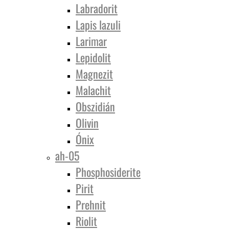
Labradorit
Lapis lazuli
Larimar
Lepidolit
Magnezit
Malachit
Obszidián
Olivin
Ónix
ah-05
Phosphosiderite
Pirit
Prehnit
Riolit