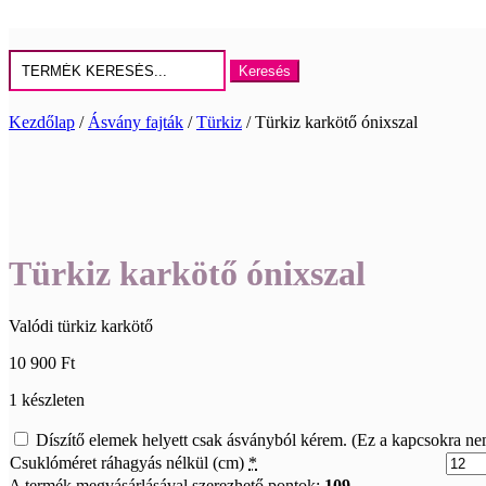
Keresés
erre:
Kezdőlap
/
Ásvány fajták
/
Türkiz
/ Türkiz karkötő ónixszal
Türkiz karkötő ónixszal
Valódi türkiz karkötő
10 900
Ft
1 készleten
Díszítő elemek helyett csak ásványból kérem. (Ez a kapcsokra ne
Csuklóméret ráhagyás nélkül (cm)
*
A termék megvásárlásával szerezhető pontok:
109