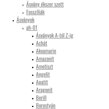
Ásvány ékszer szett
Fosszíliák
Ásványok
ah-01
Ásványok A-tól Z-ig
Achát
Akvamarin
Amazonit
Ametiszt
Angelit
Apatit
Aragonit
Berill
Borostyán