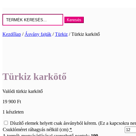
Keresés
erre:
Kezdőlap
/
Ásvány fajták
/
Türkiz
/ Türkiz karkötő
Türkiz karkötő
Valódi türkiz karkötő
19 900
Ft
1 készleten
Díszítő elemek helyett csak ásványból kérem. (Ez a kapcsokra ne
Csuklóméret ráhagyás nélkül (cm)
*
A termék megvásárlásával szerezhető pontok:
199