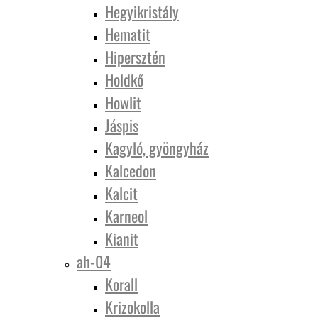
Hegyikristály
Hematit
Hipersztén
Holdkő
Howlit
Jáspis
Kagyló, gyöngyház
Kalcedon
Kalcit
Karneol
Kianit
ah-04
Korall
Krizokolla