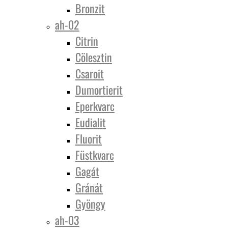
Bronzit
ah-02
Citrin
Cölesztin
Csaroit
Dumortierit
Eperkvarc
Eudialit
Fluorit
Füstkvarc
Gagát
Gránát
Gyöngy
ah-03