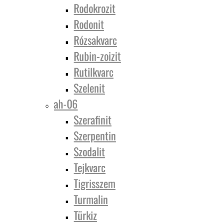
Rodokrozit
Rodonit
Rózsakvarc
Rubin-zoizit
Rutilkvarc
Szelenit
ah-06
Szerafinit
Szerpentin
Szodalit
Tejkvarc
Tigrisszem
Turmalin
Türkiz