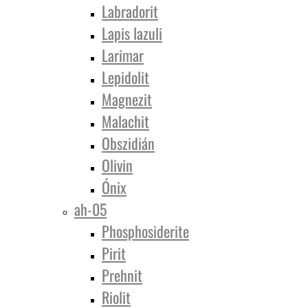
Labradorit
Lapis lazuli
Larimar
Lepidolit
Magnezit
Malachit
Obszidián
Olivin
Ónix
ah-05
Phosphosiderite
Pirit
Prehnit
Riolit